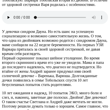
Тобольскую. Варвара Тобольская вторая из двойни. В отличие
от здоровой сестренки Варя родилась с особенностями.
У девочки синдром Дауна. Но есть шанс на успешную
социализацию и возможно самостоятельную жизнь. О том,
что одна из двойняшек возможно родится с синдромом Дауна,
маме сообщили на 22 неделе беременности. На первых УЗИ
Варвара пряталась за своей здоровой сестренкой, не давая
врачам себя разглядеть.
Первый скриннинг показал шейное утолщение. Во время
второго скриннинга врачи его уже не увидели. Мама и папа
до последнего надеялись, что диагноз не подтвердится. Но
втайне от жены Андрей заранее придумал имя своей
солнечной девочке – Варенька, Варюша. Долгожданные
дочки появились в семье Тобольских спустя 10 лет
безуспешных попыток стать родителями.
10 лет ожидания и надежд, 10 попыток ЭКО, много боли и
слез, и, наконец, заветные две полоски. Двойня! Две девочки!
О таком счастье Светлана и Андрей даже мечтать не могли.
Поэтому решили думать только о хорошем. Самое главное, что