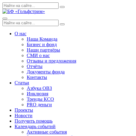
Skip
Поиск
Search
to
по:
content
Menu
Поиск
Search
по:
О нас
Наша Команда
Бизнес и фонд
Наши партнёры
СМИ о нас
Отзывы и предложения
Отчёты
Документы фонда
Контакты
Статьи
Азбука ОВЗ
Инклюзия
Тренды КСО
PRO деньги
Проекты
Новости
Получить помощь
Календарь событий
Активные события