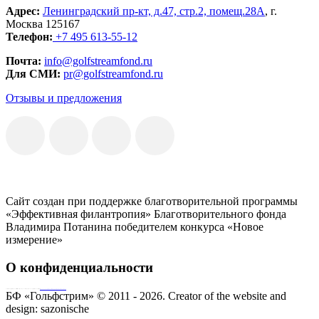
Адрес:
Ленинградский пр-кт, д.47, стр.2, помещ.28А
, г.
Москва 125167
Телефон:
+7 495 613-55-12
Почта:
info@golfstreamfond.ru
Для СМИ:
pr@golfstreamfond.ru
Отзывы и предложения
Сайт создан при поддержке благотворительной программы
«Эффективная филантропия» Благотворительного фонда
Владимира Потанина победителем конкурса «Новое
измерение»
О конфиденциальности
Совершая пожертвование, пользователь заключает договор о благотворительном пожертвовании путём акцепта
публичной оферты
Согласие на обработку персональных данных
БФ «Гольфстрим» © 2011 - 2026.
Creator of the website and
design:
sazonische