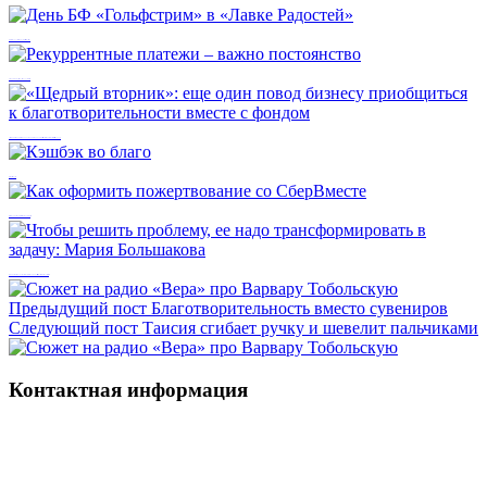
День БФ «Гольфстрим» в «Лавке Радостей»
Рекуррентные платежи – важно постоянство
«Щедрый вторник»: еще один повод бизнесу приобщиться к благотворительности вместе с фондом
Кэшбэк во благо
Как оформить пожертвование со СберВместе
Чтобы решить проблему, ее надо трансформировать в задачу: Мария Большакова
Предыдущий пост
Благотворительность вместо сувениров
Следующий пост
Таисия сгибает ручку и шевелит пальчиками
Контактная информация