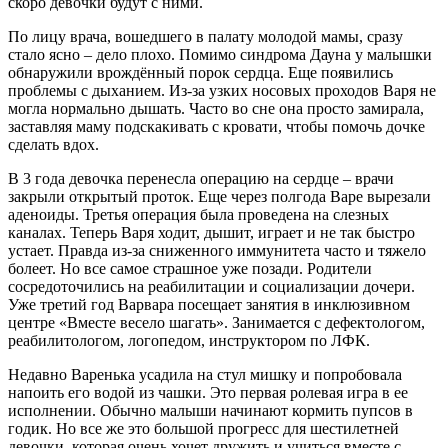
скоро девочки будут с ними.
По лицу врача, вошедшего в палату молодой мамы, сразу
стало ясно – дело плохо. Помимо синдрома Дауна у малышки
обнаружили врождённый порок сердца. Еще появились
проблемы с дыханием. Из-за узких носовых проходов Варя не
могла нормально дышать. Часто во сне она просто замирала,
заставляя маму подскакивать с кровати, чтобы помочь дочке
сделать вдох.
В 3 года девочка перенесла операцию на сердце – врачи
закрыли открытый проток. Еще через полгода Варе вырезали
аденоиды. Третья операция была проведена на слезных
каналах. Теперь Варя ходит, дышит, играет и не так быстро
устает. Правда из-за сниженного иммунитета часто и тяжело
болеет. Но все самое страшное уже позади. Родители
сосредоточились на реабилитации и социализации дочери.
Уже третий год Варвара посещает занятия в инклюзивном
центре «Вместе весело шагать». Занимается с дефектологом,
реабилитологом, логопедом, инструктором по ЛФК.
Недавно Варенька усадила на стул мишку и попробовала
напоить его водой из чашки. Это первая ролевая игра в ее
исполнении. Обычно малыши начинают кормить пупсов в
годик. Но все же это большой прогресс для шестилетней
девочки, которая очень хочет дружить и учиться вместе с