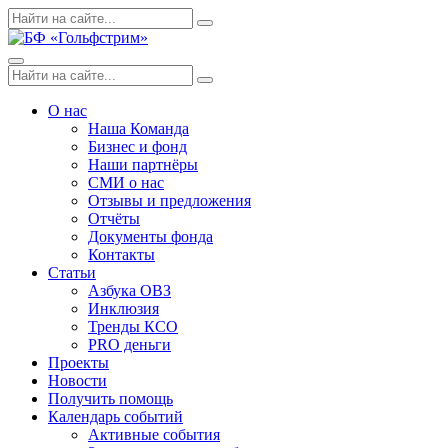
Skip
Поиск
Search
to
по:
content
Menu
Поиск
Search
по:
О нас
Наша Команда
Бизнес и фонд
Наши партнёры
СМИ о нас
Отзывы и предложения
Отчёты
Документы фонда
Контакты
Статьи
Азбука ОВЗ
Инклюзия
Тренды КСО
PRO деньги
Проекты
Новости
Получить помощь
Календарь событий
Активные события