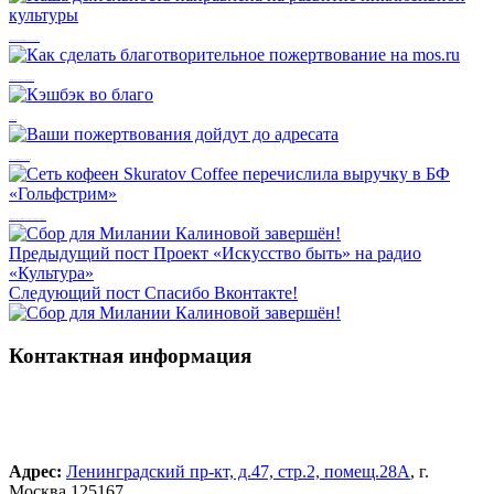
Наша деятельность направлена на развитие инклюзивной культуры
Как сделать благотворительное пожертвование на mos.ru
Кэшбэк во благо
Ваши пожертвования дойдут до адресата
Сеть кофеен Skuratov Coffee перечислила выручку в БФ «Гольфстрим»
Предыдущий пост
Проект «Искусство быть» на радио
«Культура»
Следующий пост
Спасибо Вконтакте!
Контактная информация
Адрес:
Ленинградский пр-кт, д.47, стр.2, помещ.28А
, г.
Москва 125167