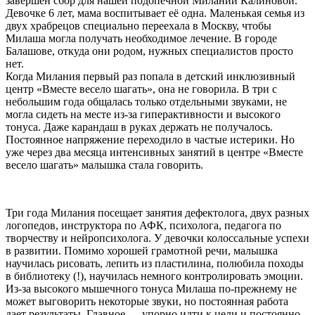
завершён сбор для нашей подопечной Милании Калиновой.
Девочке 6 лет, мама воспитывает её одна. Маленькая семья из
двух храбрецов специально переехала в Москву, чтобы
Милаша могла получать необходимое лечение. В городе
Балашове, откуда они родом, нужных специалистов просто
нет.
Когда Милания первый раз попала в детский инклюзивный
центр «Вместе весело шагать», она не говорила. В три с
небольшим года общалась только отдельными звуками, не
могла сидеть на месте из-за гиперактивности и высокого
тонуса. Даже карандаш в руках держать не получалось.
Постоянное напряжение переходило в частые истерики. Но
уже через два месяца интенсивных занятий в центре «Вместе
весело шагать» малышка стала говорить.
Три года Милания посещает занятия дефектолога, двух разных
логопедов, инструктора по АФК, психолога, педагога по
творчеству и нейропсихолога. У девочки колоссальные успехи
в развитии. Помимо хорошей грамотной речи, малышка
научилась рисовать, лепить из пластилина, полюбила походы
в библиотеку (!), научилась немного контролировать эмоции.
Из-за высокого мышечного тонуса Милаша по-прежнему не
может выговорить некоторые звуки, но постоянная работа
дает результаты. Главное — упорно идти к цели и постоянно