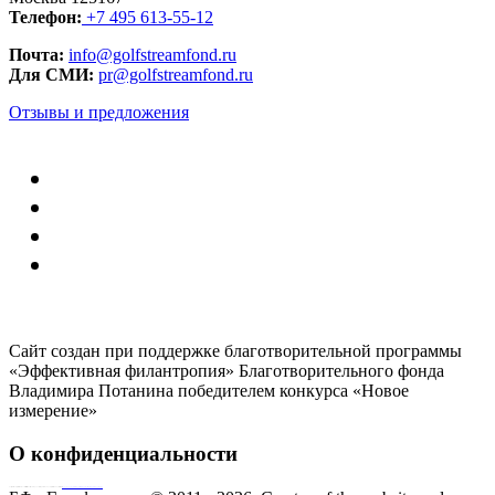
Телефон:
+7 495 613-55-12
Почта:
info@golfstreamfond.ru
Для СМИ:
pr@golfstreamfond.ru
Отзывы и предложения
Сайт создан при поддержке благотворительной программы
«Эффективная филантропия» Благотворительного фонда
Владимира Потанина победителем конкурса «Новое
измерение»
О конфиденциальности
Совершая пожертвование, пользователь заключает договор о благотворительном пожертвовании путём акцепта
публичной оферты
Согласие на обработку персональных данных