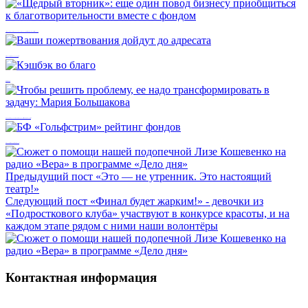
«Щедрый вторник»: еще один повод бизнесу приобщиться к благотворительности вместе с фондом
Ваши пожертвования дойдут до адресата
Кэшбэк во благо
Чтобы решить проблему, ее надо трансформировать в задачу: Мария Большакова
БФ «Гольфстрим» рейтинг фондов
Предыдущий пост
«Это — не утренник. Это настоящий
театр!»
Следующий пост
«Финал будет жарким!» - девочки из
«Подросткового клуба» участвуют в конкурсе красоты, и на
каждом этапе рядом с ними наши волонтёры
Контактная информация