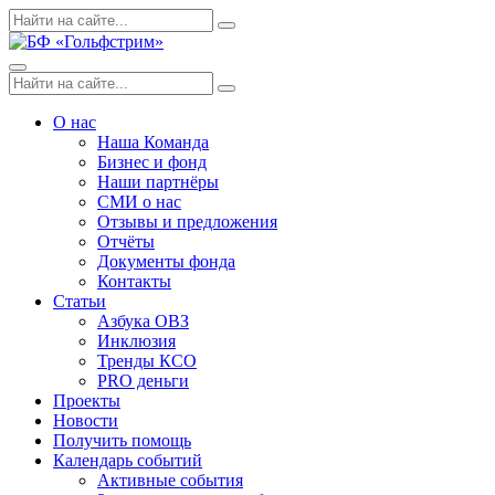
Skip
Поиск
Search
to
по:
content
Menu
Поиск
Search
по:
О нас
Наша Команда
Бизнес и фонд
Наши партнёры
СМИ о нас
Отзывы и предложения
Отчёты
Документы фонда
Контакты
Статьи
Азбука ОВЗ
Инклюзия
Тренды КСО
PRO деньги
Проекты
Новости
Получить помощь
Календарь событий
Активные события