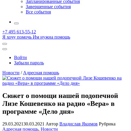
Запланированные события
Завершенные события
Все события
More
+7 495 613-55-12
Я хочу помочь
Им нужна помощь
Открыть
поиск
Профиль
Войти
Забыли пароль
Новости
/
Адресная помощь
Сюжет о помощи нашей подопечной
Лизе Кошевенко на радио «Вера» в
программе «Дело дня»
29.03.2021
30.03.2021
Автор
Владислав Якимов
Рубрика
Адресная помощь
,
Новости