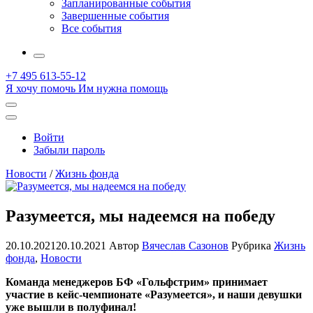
Запланированные события
Завершенные события
Все события
More
+7 495 613-55-12
Я хочу помочь
Им нужна помощь
Открыть
поиск
Профиль
Войти
Забыли пароль
Новости
/
Жизнь фонда
Разумеется, мы надеемся на победу
20.10.2021
20.10.2021
Автор
Вячеслав Сазонов
Рубрика
Жизнь
фонда
,
Новости
Команда
менеджеров
БФ «Гольфстрим» принимает
участие
в кейс-чемпионате «Разумеется», и наши девушки
уже
вышли в полуфинал!