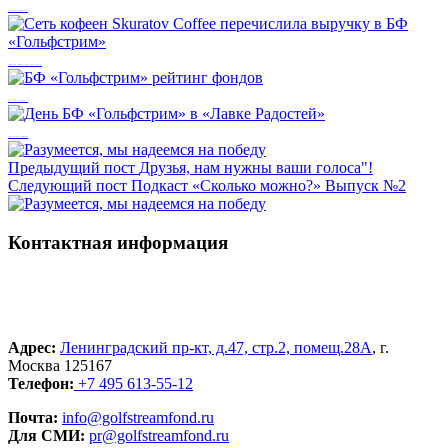
Как оформить пожертвование со СберВместе
Сеть кофеен Skuratov Coffee перечислила выручку в БФ «Гольфстрим»
БФ «Гольфстрим» рейтинг фондов
День БФ «Гольфстрим» в «Лавке Радостей»
Предыдущий пост
Друзья, нам нужны ваши голоса"!
Следующий пост
Подкаст «Сколько можно?» Выпуск №2
Контактная информация
Адрес:
Ленинградский пр-кт, д.47, стр.2, помещ.28А
, г.
Москва 125167
Телефон:
+7 495 613-55-12
Почта:
info@golfstreamfond.ru
Для СМИ:
pr@golfstreamfond.ru