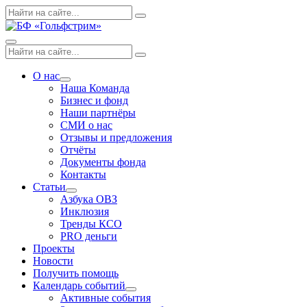
Skip
Поиск
Search
to
по:
content
Menu
Поиск
Search
по:
О нас
Expand
Наша Команда
dropdown
Бизнес и фонд
Наши партнёры
СМИ о нас
Отзывы и предложения
Отчёты
Документы фонда
Контакты
Статьи
Expand
Азбука ОВЗ
dropdown
Инклюзия
Тренды КСО
PRO деньги
Проекты
Новости
Получить помощь
Календарь событий
Expand
Активные события
dropdown