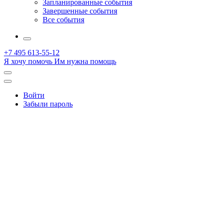
Запланированные события
Завершенные события
Все события
More
+7 495 613-55-12
Я хочу помочь
Им нужна помощь
Открыть
поиск
Профиль
Войти
Забыли пароль