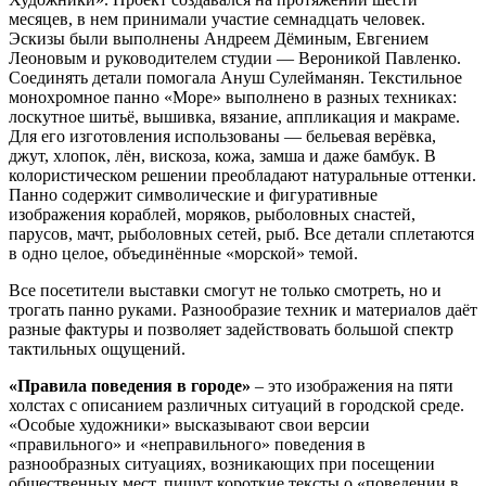
месяцев, в нем принимали участие семнадцать человек.
Эскизы были выполнены Андреем Дёминым, Евгением
Леоновым и руководителем студии — Вероникой Павленко.
Соединять детали помогала Ануш Сулейманян. Текстильное
монохромное панно «Море» выполнено в разных техниках:
лоскутное шитьё, вышивка, вязание, аппликация и макраме.
Для его изготовления использованы — бельевая верёвка,
джут, хлопок, лён, вискоза, кожа, замша и даже бамбук. В
колористическом решении преобладают натуральные оттенки.
Панно содержит символические и фигуративные
изображения кораблей, моряков, рыболовных снастей,
парусов, мачт, рыболовных сетей, рыб. Все детали сплетаются
в одно целое, объединённые «морской» темой.
Все посетители выставки смогут не только смотреть, но и
трогать панно руками. Разнообразие техник и материалов даёт
разные фактуры и позволяет задействовать большой спектр
тактильных ощущений.
«Правила поведения в городе»
– это изображения на пяти
холстах с описанием различных ситуаций в городской среде.
«Особые художники» высказывают свои версии
«правильного» и «неправильного» поведения в
разнообразных ситуациях, возникающих при посещении
общественных мест, пишут короткие тексты о «поведении в