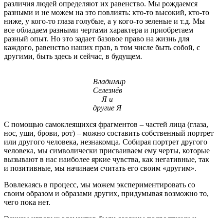
различия людей определяют их равенство. Мы рождаемся
разными и не можем на это повлиять: кто-то высокий, кто-то
ниже, у кого-то глаза голубые, а у кого-то зеленые и т.д. Мы
все обладаем разными чертами характера и приобретаем
разный опыт. Но это задает базовое право на жизнь для
каждого, равенство наших прав, в том числе быть собой, с
другими, быть здесь и сейчас, в будущем.
Владимир
Селезнёв
— Я и
другие Я
С помощью самоклеящихся фрагментов – частей лица (глаза,
нос, уши, брови, рот) – можно составить собственный портрет
или другого человека, незнакомца. Собирая портрет другого
человека, мы символически присваиваем ему черты, которые
вызывают в нас наиболее яркие чувства, как негативные, так
и позитивные, мы начинаем считать его своим «другим».
Вовлекаясь в процесс, мы можем экспериментировать со
своим образом и образами других, придумывая возможно то,
чего пока нет.