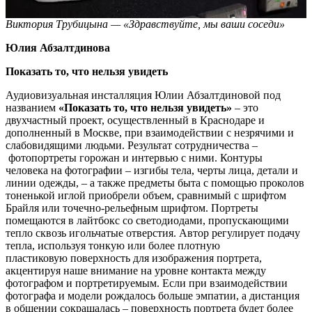
Виктория Трубицына — «Здравствуйте, мы ваши соседи»
Юлия Абзалтдинова
Показать то, что нельзя увидеть
Аудиовизуальная инсталляция Юлии Абзалтдиновой под
названием
«Показать то, что нельзя увидеть»
– это
двухчастный проект, осуществленный в Краснодаре и
дополненный в Москве, при взаимодействии с незрячими и
слабовидящими людьми. Результат сотрудничества –
фотопортреты горожан и интервью с ними. Контуры
человека на фотографии – изгибы тела, черты лица, детали и
линии одежды, – а также предметы быта с помощью проколов
тоненькой иглой приобрели объем, сравнимый с шрифтом
Брайля или точечно-рельефным шрифтом. Портреты
помещаются в лайтбокс со светодиодами, пропускающими
тепло сквозь игольчатые отверстия. Автор регулирует подачу
тепла, используя тонкую или более плотную
пластиковую поверхность для изображения портрета,
акцентируя наше внимание на уровне контакта между
фотографом и портретируемым. Если при взаимодействии
фотографа и модели рождалось больше эмпатии, а дистанция
в общении сокращалась – поверхность портрета будет более