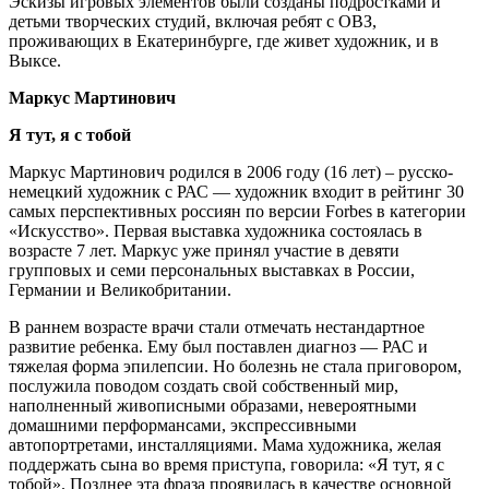
Эскизы игровых элементов были созданы подростками и
детьми творческих студий, включая ребят с ОВЗ,
проживающих в Екатеринбурге, где живет художник, и в
Выксе.
Маркус Мартинович
Я тут, я с тобой
Маркус Мартинович родился в 2006 году (16 лет) – русско-
немецкий художник с РАС — художник входит в рейтинг 30
самых перспективных россиян по версии Forbes в категории
«Искусство». Первая выставка художника состоялась в
возрасте 7 лет. Маркус уже принял участие в девяти
групповых и семи персональных выставках в России,
Германии и Великобритании.
В раннем возрасте врачи стали отмечать нестандартное
развитие ребенка. Ему был поставлен диагноз — РАС и
тяжелая форма эпилепсии. Но болезнь не стала приговором,
послужила поводом создать свой собственный мир,
наполненный живописными образами, невероятными
домашними перформансами, экспрессивными
автопортретами, инсталляциями. Мама художника, желая
поддержать сына во время приступа, говорила: «Я тут, я с
тобой». Позднее эта фраза проявилась в качестве основной