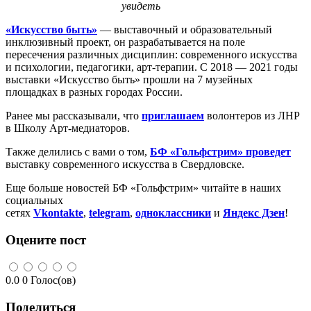
увидеть
«Искусство быть»
— выставочный и образовательный
инклюзивный проект, он разрабатывается на поле
пересечения различных дисциплин: современного искусства
и психологии, педагогики, арт-терапии. С 2018 — 2021 годы
выставки «Искусство быть» прошли на 7 музейных
площадках в разных городах России.
Ранее мы рассказывали, что
приглашаем
волонтеров из ЛНР
в Школу Арт-медиаторов.
Также делились с вами о том,
БФ «Гольфстрим» проведет
выставку современного искусства в Свердловске.
Еще больше новостей БФ «Гольфстрим» читайте в наших
социальных
сетях
Vkontakte
,
telegram
,
одноклассники
и
Яндекс Дзен
!
Оцените пост
0.0
0
Голос(ов)
Поделиться