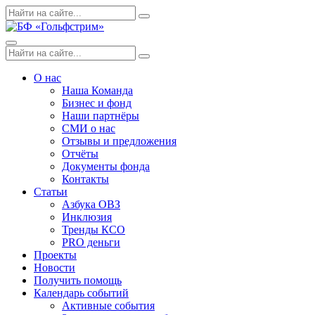
Skip
Поиск
Search
to
по:
content
Menu
Поиск
Search
по:
О нас
Наша Команда
Бизнес и фонд
Наши партнёры
СМИ о нас
Отзывы и предложения
Отчёты
Документы фонда
Контакты
Статьи
Азбука ОВЗ
Инклюзия
Тренды КСО
PRO деньги
Проекты
Новости
Получить помощь
Календарь событий
Активные события