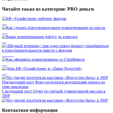
Читайте также из категории:
PRO деньги
БФ «Гольфстрим» рейтинг фондов
Как сделать благотворительное пожертвование на mos.ru
Ваши пожертвования дойдут до адресата
«Щедрый вторник»: еще один повод бизнесу приобщиться к благотворительности вместе с фондом
Как оформить пожертвование со СберВместе
День БФ «Гольфстрим» в «Лавке Радостей»
Предыдущий пост
Фонд поделился результатами опроса по
теме инклюзии
Следующий пост
Отчет по третьей гуманитарной миссии в
ЛНР
Контактная информация