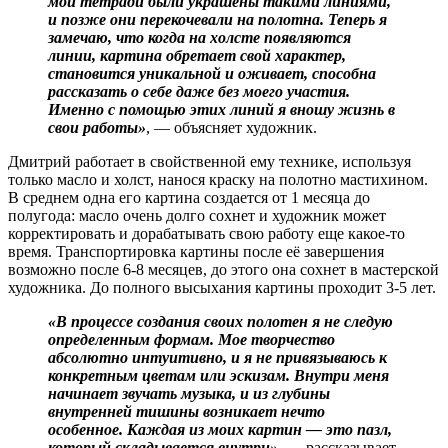
мои тетради были украшены такими линиями,
и позже они перекочевали на полотна. Теперь я
замечаю, что когда на холсте появляются
линии, картина обретает свой характер,
становится уникальной и оживает, способна
рассказать о себе даже без моего участия.
Именно с помощью этих линий я вношу жизнь в
свои работы»
, — объясняет художник.
Дмитрий работает в свойственной ему технике, используя
только масло и холст, нанося краску на полотно мастихином.
В среднем одна его картина создается от 1 месяца до
полугода: масло очень долго сохнет и художник может
корректировать и дорабатывать свою работу еще какое-то
время. Транспортировка картины после её завершения
возможно после 6-8 месяцев, до этого она сохнет в мастерской
художника. До полного высыхания картины проходит 3-5 лет.
«В процессе создания своих полотен я не следую
определенным формам. Мое творчество
абсолютно интуитивно, и я не привязываюсь к
конкретным цветам или эскизам. Внутри меня
начинает звучать музыка, и из глубины
внутренней тишины возникает нечто
особенное. Каждая из моих картин — это пазл,
который складывается внутри»
, — рассказывает