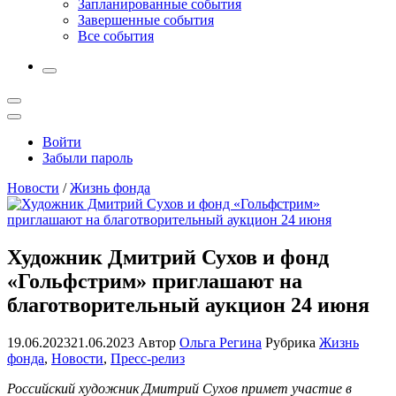
Запланированные события
Завершенные события
Все события
More
Открыть
поиск
Профиль
Войти
Забыли пароль
Новости
/
Жизнь фонда
Художник Дмитрий Сухов и фонд
«Гольфстрим» приглашают на
благотворительный аукцион 24 июня
19.06.2023
21.06.2023
Автор
Ольга Регина
Рубрика
Жизнь
фонда
,
Новости
,
Пресс-релиз
Российский художник Дмитрий Сухов примет участие в