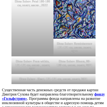
Dima Suhov. Petal 186-186
см, холст, масло , 2022
Dima Suhov. Reminiscence
121-121 см, масло, холст,
2022
Dima Suhov. From within,
Dima Suhov. Bloom, 90-
121-121 см, масло , холст,
130 cm, масло, холст, 2021
2021
Dima Suhov . Heart, 121-121 cm, масло, холст, 2021
Существенная часть денежных средств от продажи картин
Дмитрия Сухова будет направлена благотворительному
фонду
«Гольфстрим»
. Программы фонда направлены на развитие
инклюзивной культуры в обществе и адресную помощь детям