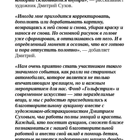
художник Дмитрий Сухов.
«Иногда мне приходится корректировать,
дополнять или дорабатывать картину,
возвращаясь к ней снова и снова, убирая краску и
нанося ее снова. Но основной рисунок в голове
уже сформирован, я отталкиваюсь от него. И в
определенный момент я осознаю, что все готово
и пора отпустить полотно»
, — добавляет
Дмитрий.
«Нам очень приятно стать участником такого
значимого события, как ралли на старинных
автомобилях, которое является не только
впечатляющим зрелищем, но и важным
мероприятием для нас. Фонд «Гольфстрим» и
современное искусство — это неразделимые
вещи, и мы с радостью присоединились к
благотворительному аукциону вместе с
художником-абстракционистом Дмитрием
Суховым, чьи работы полны эмоций и красоты.
Каждый, кто посетит аукцион, сможет ближе
познакомиться с нашей благотворительной
работой и внести свой вклад в помощь детям,
которые являются подопечными нашего фонда»,