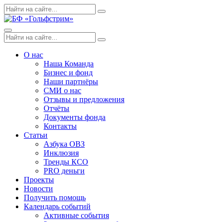
Skip
Поиск
Search
to
по:
content
Menu
Поиск
Search
по:
О нас
Наша Команда
Бизнес и фонд
Наши партнёры
СМИ о нас
Отзывы и предложения
Отчёты
Документы фонда
Контакты
Статьи
Азбука ОВЗ
Инклюзия
Тренды КСО
PRO деньги
Проекты
Новости
Получить помощь
Календарь событий
Активные события