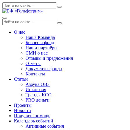
Skip
Поиск
Search
to
по:
content
Menu
Поиск
Search
по:
О нас
Наша Команда
Бизнес и фонд
Наши партнёры
СМИ о нас
Отзывы и предложения
Отчёты
Документы фонда
Контакты
Статьи
Азбука ОВЗ
Инклюзия
Тренды КСО
PRO деньги
Проекты
Новости
Получить помощь
Календарь событий
Активные события