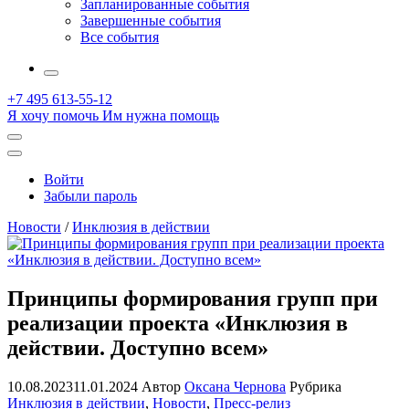
Запланированные события
Завершенные события
Все события
More
+7 495 613-55-12
Я хочу помочь
Им нужна помощь
Открыть
поиск
Профиль
Войти
Забыли пароль
Новости
/
Инклюзия в действии
Принципы формирования групп при
реализации проекта «Инклюзия в
действии. Доступно всем»
10.08.2023
11.01.2024
Автор
Оксана Чернова
Рубрика
Инклюзия в действии
,
Новости
,
Пресс-релиз