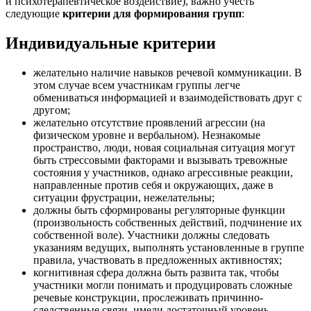
и психотерапевтическое воздействие), важно учесть
следующие
критерии для формирования групп
:
Индивидуальные критерии
желательно наличие навыков речевой коммуникации. В
этом случае всем участникам группы легче
обмениваться информацией и взаимодействовать друг с
другом;
желательно отсутствие проявлений агрессии (на
физическом уровне и вербальном). Незнакомые
пространство, люди, новая социальная ситуация могут
быть стрессовыми факторами и вызывать тревожные
состояния у участников, однако агрессивные реакции,
направленные против себя и окружающих, даже в
ситуации фрустрации, нежелательны;
должны быть сформированы регуляторные функции
(произвольность собственных действий, подчинение их
собственной воле). Участники должны следовать
указаниям ведущих, выполнять установленные в группе
правила, участвовать в предложенных активностях;
когнитивная сфера должна быть развита так, чтобы
участники могли понимать и продуцировать сложные
речевые конструкции, прослеживать причинно-
следственные связи, имели достаточный уровень