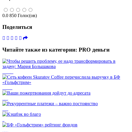
0.0
850
Голос(ов)
Поделиться
Читайте также из категории:
PRO деньги
Чтобы решить проблему, ее надо трансформировать в задачу: Мария Большакова
Сеть кофеен Skuratov Coffee перечислила выручку в БФ «Гольфстрим»
Ваши пожертвования дойдут до адресата
Рекуррентные платежи – важно постоянство
Кэшбэк во благо
БФ «Гольфстрим» рейтинг фондов