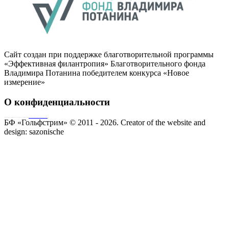
Сайт создан при поддержке благотворительной программы
«Эффективная филантропия» Благотворительного фонда
Владимира Потанина победителем конкурса «Новое
измерение»
О конфиденциальности
Совершая пожертвование, пользователь заключает договор о благотворительном пожертвовании путём акцепта
публичной оферты
Согласие на обработку персональных данных
БФ «Гольфстрим» © 2011 - 2026.
Creator of the website and
design:
sazonische