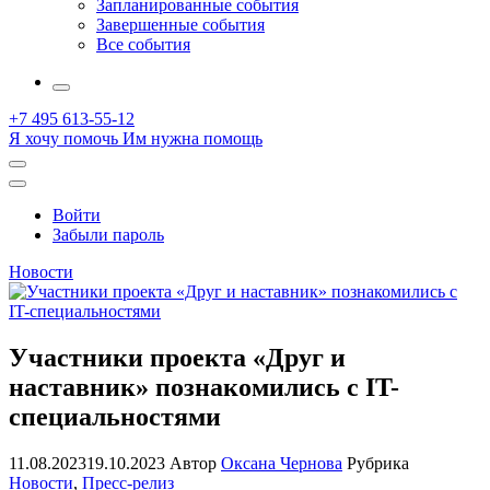
Запланированные события
Завершенные события
Все события
More
+7 495 613-55-12
Я хочу помочь
Им нужна помощь
Открыть
поиск
Профиль
Войти
Забыли пароль
Новости
Участники проекта «Друг и
наставник» познакомились с IT-
специальностями
11.08.2023
19.10.2023
Автор
Оксана Чернова
Рубрика
Новости
,
Пресс-релиз