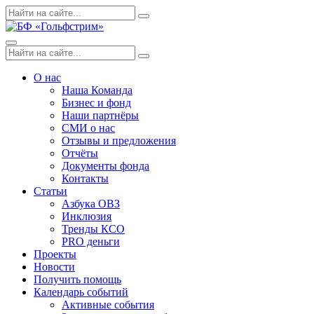
Skip
Поиск
Search
to
по:
content
Menu
Поиск
Search
по:
О нас
Наша Команда
Бизнес и фонд
Наши партнёры
СМИ о нас
Отзывы и предложения
Отчёты
Документы фонда
Контакты
Статьи
Азбука ОВЗ
Инклюзия
Тренды КСО
PRO деньги
Проекты
Новости
Получить помощь
Календарь событий
Активные события