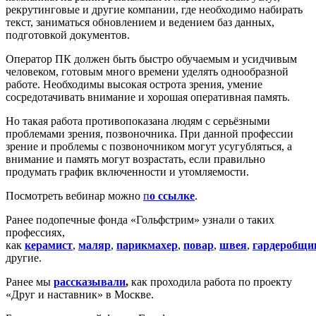
рекрутинговые и другие компании, где необходимо набирать
текст, заниматься обновлением и ведением баз данных,
подготовкой документов.
Оператор ПК должен быть быстро обучаемым и усидчивым
человеком, готовым много времени уделять однообразной
работе. Необходимы высокая острота зрения, умение
сосредотачивать внимание и хорошая оперативная память.
Но такая работа противопоказана людям с серьёзными
проблемами зрения, позвоночника. При данной профессии
зрение и проблемы с позвоночником могут усугубляться, а
внимание и память могут возрастать, если правильно
продумать график включенности и утомляемости.
Посмотреть вебинар можно
п
о ссылке
.
Ранее подопечные фонда «Гольфстрим» узнали о таких
профессиях,
как
керамист
,
маляр
,
парикмахер
,
повар
,
швея
,
гардеробщи
другие.
Ранее мы
рассказывали
,
как проходила работа по проекту
«Друг и наставник» в Москве.