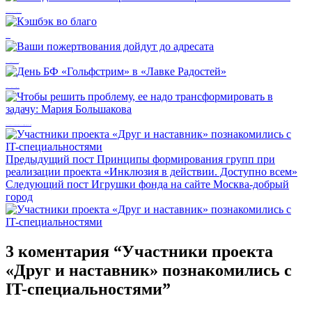
Как сделать благотворительное пожертвование на mos.ru
Кэшбэк во благо
Ваши пожертвования дойдут до адресата
День БФ «Гольфстрим» в «Лавке Радостей»
Чтобы решить проблему, ее надо трансформировать в задачу: Мария Большакова
Предыдущий пост
Принципы формирования групп при
реализации проекта «Инклюзия в действии. Доступно всем»
Следующий пост
Игрушки фонда на сайте Москва-добрый
город
3 коментария “
Участники проекта
«Друг и наставник» познакомились с
IT-специальностями
”