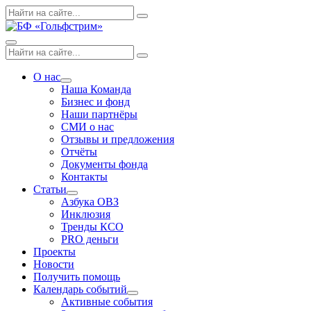
Skip
Поиск
Search
to
по:
content
Menu
Поиск
Search
по:
О нас
Expand
Наша Команда
dropdown
Бизнес и фонд
Наши партнёры
СМИ о нас
Отзывы и предложения
Отчёты
Документы фонда
Контакты
Статьи
Expand
Азбука ОВЗ
dropdown
Инклюзия
Тренды КСО
PRO деньги
Проекты
Новости
Получить помощь
Календарь событий
Expand
Активные события
dropdown