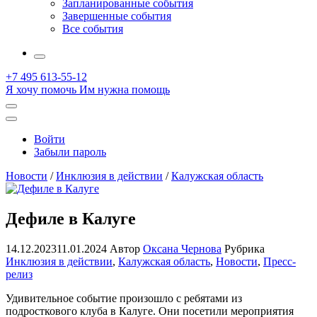
Запланированные события
Завершенные события
Все события
More
+7 495 613-55-12
Я хочу помочь
Им нужна помощь
Открыть
поиск
Профиль
Войти
Забыли пароль
Новости
/
Инклюзия в действии
/
Калужская область
Дефиле в Калуге
14.12.2023
11.01.2024
Автор
Оксана Чернова
Рубрика
Инклюзия в действии
,
Калужская область
,
Новости
,
Пресс-
релиз
Удивительное событие произошло с ребятами из
подросткового клуба в Калуге. Они посетили мероприятия