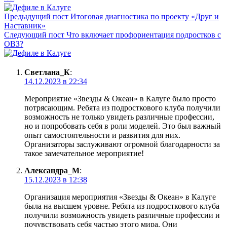
БФ «Гольфстрим» рейтинг фондов
Предыдущий пост
Итоговая диагностика по проекту «Друг и
Наставник»
Следующий пост
Что включает профориентация подростков с
ОВЗ?
Светлана_К
:
14.12.2023 в 22:34
Мероприятие «Звезды & Океан» в Калуге было просто
потрясающим. Ребята из подросткового клуба получили
возможность не только увидеть различные профессии,
но и попробовать себя в роли моделей. Это был важный
опыт самостоятельности и развития для них.
Организаторы заслуживают огромной благодарности за
такое замечательное мероприятие!
Александра_М
:
15.12.2023 в 12:38
Организация мероприятия «Звезды & Океан» в Калуге
была на высшем уровне. Ребята из подросткового клуба
получили возможность увидеть различные профессии и
почувствовать себя частью этого мира. Они