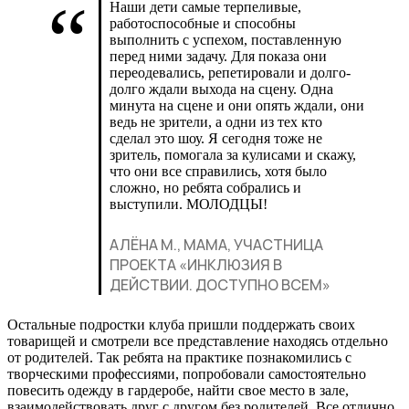
Наши дети самые терпеливые,
работоспособные и способны
выполнить с успехом, поставленную
перед ними задачу. Для показа они
переодевались, репетировали и долго-
долго ждали выхода на сцену. Одна
минута на сцене и они опять ждали, они
ведь не зрители, а одни из тех кто
сделал это шоу. Я сегодня тоже не
зритель, помогала за кулисами и скажу,
что они все справились, хотя было
сложно, но ребята собрались и
выступили. МОЛОДЦЫ!
АЛЁНА М., МАМА, УЧАСТНИЦА
ПРОЕКТА «ИНКЛЮЗИЯ В
ДЕЙСТВИИ. ДОСТУПНО ВСЕМ»
Остальные подростки клуба пришли поддержать своих
товарищей и смотрели все представление находясь отдельно
от родителей. Так ребята на практике познакомились с
творческими профессиями, попробовали самостоятельно
повесить одежду в гардеробе, найти свое место в зале,
взаимодействовать друг с другом без родителей. Все отлично