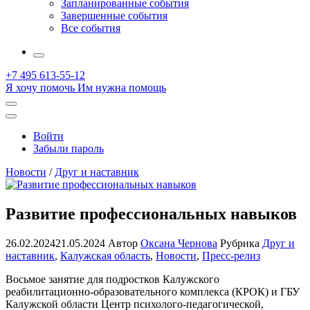
Запланированные события
Завершенные события
Все события
More
+7 495 613-55-12
Я хочу помочь
Им нужна помощь
Открыть
поиск
Профиль
Войти
Забыли пароль
Новости
/
Друг и наставник
Развитие профессиональных навыков
26.02.2024
21.05.2024
Автор
Оксана Чернова
Рубрика
Друг и
наставник
,
Калужская область
,
Новости
,
Пресс-релиз
Восьмое занятие для подростков Калужского
реабилитационно-образовательного комплекса (КРОК) и ГБУ
Калужской области Центр психолого-педагогической,