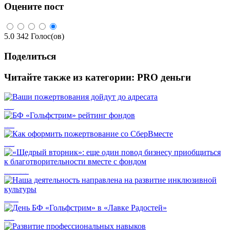
Оцените пост
5.0
342
Голос(ов)
Поделиться
Читайте также из категории:
PRO деньги
Ваши пожертвования дойдут до адресата
БФ «Гольфстрим» рейтинг фондов
Как оформить пожертвование со СберВместе
«Щедрый вторник»: еще один повод бизнесу приобщиться к благотворительности вместе с фондом
Наша деятельность направлена на развитие инклюзивной культуры
День БФ «Гольфстрим» в «Лавке Радостей»