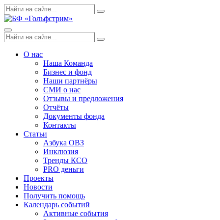
Skip
Поиск
Search
to
по:
content
Menu
Поиск
Search
по:
О нас
Наша Команда
Бизнес и фонд
Наши партнёры
СМИ о нас
Отзывы и предложения
Отчёты
Документы фонда
Контакты
Статьи
Азбука ОВЗ
Инклюзия
Тренды КСО
PRO деньги
Проекты
Новости
Получить помощь
Календарь событий
Активные события