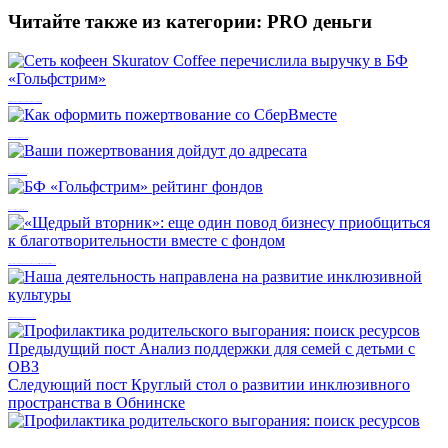
Читайте также из категории:
PRO деньги
Сеть кофеен Skuratov Coffee перечислила выручку в БФ «Гольфстрим»
Как оформить пожертвование со СберВместе
Ваши пожертвования дойдут до адресата
БФ «Гольфстрим» рейтинг фондов
«Щедрый вторник»: еще один повод бизнесу приобщиться к благотворительности вместе с фондом
Наша деятельность направлена на развитие инклюзивной культуры
Предыдущий пост
Анализ поддержки для семей с детьми с
ОВЗ
Следующий пост
Круглый стол о развитии инклюзивного
пространства в Обнинске