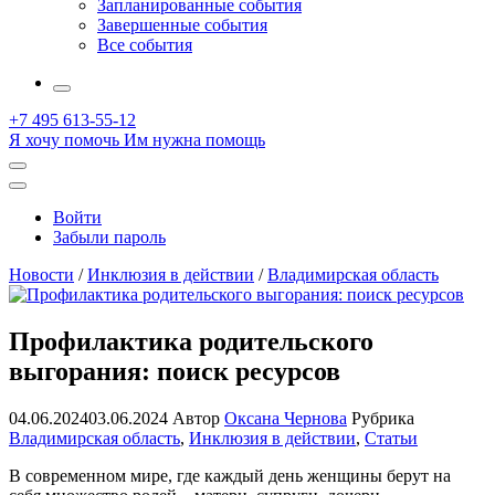
Запланированные события
Завершенные события
Все события
More
+7 495 613-55-12
Я хочу помочь
Им нужна помощь
Открыть
поиск
Профиль
Войти
Забыли пароль
Новости
/
Инклюзия в действии
/
Владимирская область
Профилактика родительского
выгорания: поиск ресурсов
04.06.2024
03.06.2024
Автор
Оксана Чернова
Рубрика
Владимирская область
,
Инклюзия в действии
,
Статьи
В современном мире, где каждый день женщины берут на