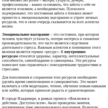
себя множество ролей – матери, супруги, дочери,
профессионалы – важно осознавать, что забота о себе не
является эгоизмом, а необходимостью. Психологи
подчеркивают, что постоянная забота о близких может
привести к эмоциональному выгоранию и утрате личных
ресурсов, что в свою очередь сказывается на всех аспектах
жизни.
Эмоциональное выгорание
– это состояние, при котором
человек чувствует усталость, потерю интереса и снижение
производительности, что часто является следствием
длительного стресса. Важным аспектом в понимании этого
явления является термин «ресурс». К
внутренним
ресурсам
относятся здоровье, характер, интеллектуальные
способности, самообладание и самооценка. Эти ресурсы
помогают нам справляться с повседневными трудностями и
стрессами.
Для пополнения и сохранения этих ресурсов необходимо
уделять время самопознанию и саморазвитию. Это может
включать в себя медитацию, чтение, обучение новым навыкам
или хобби, которые приносят радость и удовлетворение.
В городе Владимире, в рамках проекта «Инклюзия в
действии. Доступно всем», были проведены занятия,
посвященные теме эмоционального выгорания. Родители