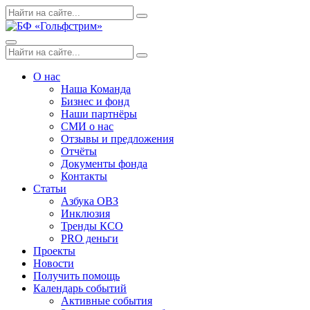
Skip
Поиск
Search
to
по:
content
Menu
Поиск
Search
по:
О нас
Наша Команда
Бизнес и фонд
Наши партнёры
СМИ о нас
Отзывы и предложения
Отчёты
Документы фонда
Контакты
Статьи
Азбука ОВЗ
Инклюзия
Тренды КСО
PRO деньги
Проекты
Новости
Получить помощь
Календарь событий
Активные события