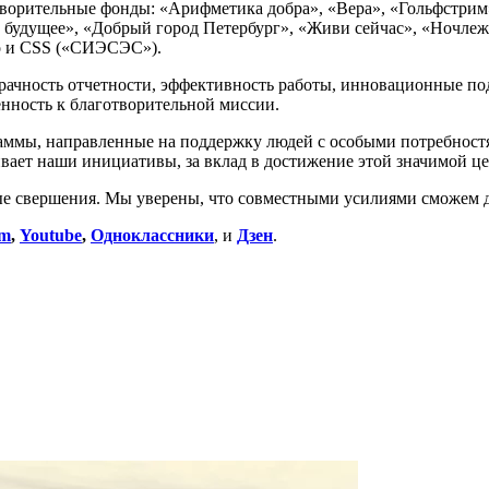
отворительные фонды: «Арифметика добра», «Вера», «Гольфстрим
 будущее», «Добрый город Петербург», «Живи сейчас», «Ночлеж
о и CSS («СИЭСЭС»).
ачность отчетности, эффективность работы, инновационные под
нность к благотворительной миссии.
аммы, направленные на поддержку людей с особыми потребностя
вает наши инициативы, за вклад в достижение этой значимой це
ые свершения. Мы уверены, что совместными усилиями сможем д
am
,
Youtube
,
Одноклассники
, и
Дзен
.