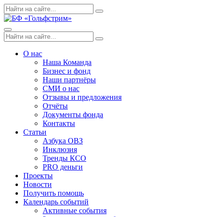
Skip
Поиск
Search
to
по:
content
Menu
Поиск
Search
по:
О нас
Наша Команда
Бизнес и фонд
Наши партнёры
СМИ о нас
Отзывы и предложения
Отчёты
Документы фонда
Контакты
Статьи
Азбука ОВЗ
Инклюзия
Тренды КСО
PRO деньги
Проекты
Новости
Получить помощь
Календарь событий
Активные события