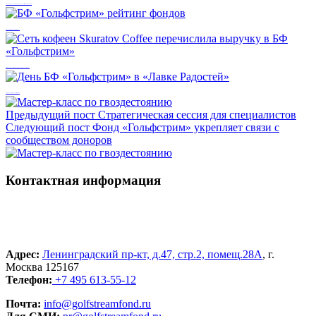
Чтобы решить проблему, ее надо трансформировать в задачу: Мария Большакова
БФ «Гольфстрим» рейтинг фондов
Сеть кофеен Skuratov Coffee перечислила выручку в БФ «Гольфстрим»
День БФ «Гольфстрим» в «Лавке Радостей»
Предыдущий пост
Стратегическая сессия для специалистов
Следующий пост
Фонд «Гольфстрим» укрепляет связи с
сообществом доноров
Контактная информация
Адрес:
Ленинградский пр-кт, д.47, стр.2, помещ.28А
, г.
Москва 125167
Телефон:
+7 495 613-55-12
Почта:
info@golfstreamfond.ru