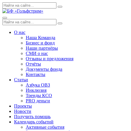
Skip
Поиск
Search
to
по:
content
Menu
Поиск
Search
по:
О нас
Наша Команда
Бизнес и фонд
Наши партнёры
СМИ о нас
Отзывы и предложения
Отчёты
Документы фонда
Контакты
Статьи
Азбука ОВЗ
Инклюзия
Тренды КСО
PRO деньги
Проекты
Новости
Получить помощь
Календарь событий
Активные события