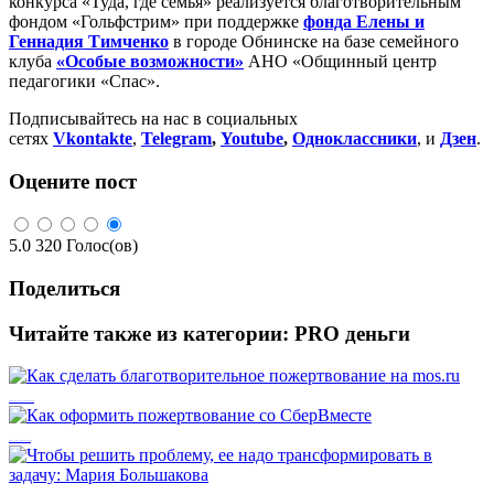
конкурса «Туда, где семья» реализуется благотворительным
фондом «Гольфстрим» при поддержке
фонда Елены и
Геннадия Тимченко
в городе Обнинске на базе семейного
клуба
«Особые возможности»
АНО «Общинный центр
педагогики «Спас».
Подписывайтесь на нас в социальных
сетях
Vkontakte
,
Telegram
,
Youtube
,
Одноклассники
, и
Дзен
.
Оцените пост
5.0
320
Голос(ов)
Поделиться
Читайте также из категории:
PRO деньги
Как сделать благотворительное пожертвование на mos.ru
Как оформить пожертвование со СберВместе