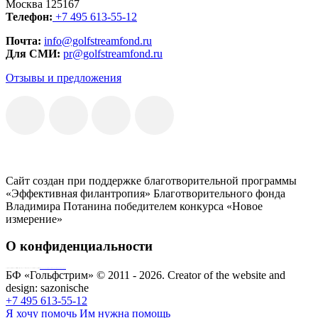
Москва 125167
Телефон:
+7 495 613-55-12
Почта:
info@golfstreamfond.ru
Для СМИ:
pr@golfstreamfond.ru
Отзывы и предложения
Сайт создан при поддержке благотворительной программы
«Эффективная филантропия» Благотворительного фонда
Владимира Потанина победителем конкурса «Новое
измерение»
О конфиденциальности
Совершая пожертвование, пользователь заключает договор о благотворительном пожертвовании путём акцепта
публичной оферты
Согласие на обработку персональных данных
БФ «Гольфстрим» © 2011 - 2026.
Creator of the website and
design:
sazonische
+7 495 613-55-12
Я хочу помочь
Им нужна помощь