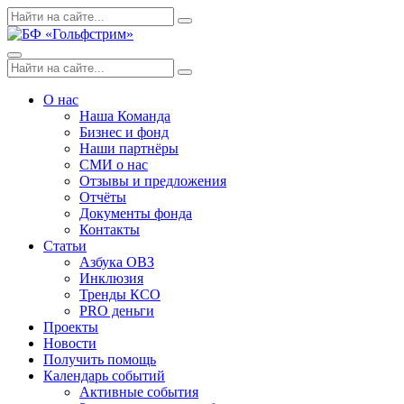
Skip
Поиск
Search
to
по:
content
Menu
Поиск
Search
по:
О нас
Наша Команда
Бизнес и фонд
Наши партнёры
СМИ о нас
Отзывы и предложения
Отчёты
Документы фонда
Контакты
Статьи
Азбука ОВЗ
Инклюзия
Тренды КСО
PRO деньги
Проекты
Новости
Получить помощь
Календарь событий
Активные события