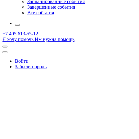
Запланированные события
Завершенные события
Все события
More
+7 495 613-55-12
Я хочу помочь
Им нужна помощь
Открыть
поиск
Профиль
Войти
Забыли пароль