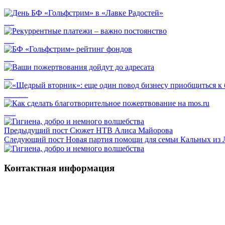
День БФ «Гольфстрим» в «Лавке Радостей»
Рекуррентные платежи – важно постоянство
БФ «Гольфстрим» рейтинг фондов
Ваши пожертвования дойдут до адресата
«Щедрый вторник»: еще один повод бизнесу приобщиться к благотворительности вместе с фондом
Как сделать благотворительное пожертвование на mos.ru
Предыдущий пост
Сюжет НТВ Алиса Майорова
Следующий пост
Новая партия помощи для семьи Кальных из
Контактная информация