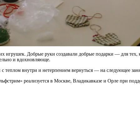
их игрушек. Добрые руки создавали добрые подарки — для тех, 
тельно и вдохновляюще.
с теплом внутри и нетерпением вернуться — на следующее заняти
льфстрим» реализуется в Москве, Владикавказе и Орле при под