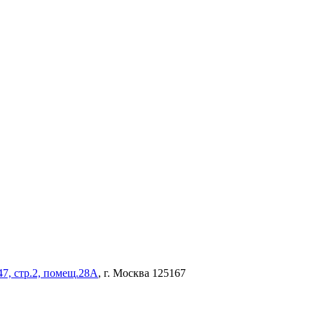
47, стр.2, помещ.28А
, г. Москва 125167