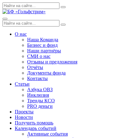
Skip
Поиск
Search
to
по:
content
Menu
Поиск
Search
по:
О нас
Наша Команда
Бизнес и фонд
Наши партнёры
СМИ о нас
Отзывы и предложения
Отчёты
Документы фонда
Контакты
Статьи
Азбука ОВЗ
Инклюзия
Тренды КСО
PRO деньги
Проекты
Новости
Получить помощь
Календарь событий
Активные события