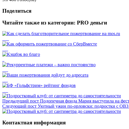
Поделиться
Читайте также из категории:
PRO деньги
Как сделать благотворительное пожертвование на mos.ru
Как оформить пожертвование со СберВместе
Кэшбэк во благо
Рекуррентные платежи – важно постоянство
Ваши пожертвования дойдут до адресата
БФ «Гольфстрим» рейтинг фондов
Предыдущий пост
Подопечная фонда Мария выступила на фест
Следующий пост
Уютный ужин по-орловски: подростки с ОВЗ 
Контактная информация