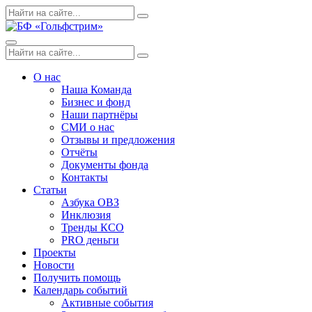
Skip
Поиск
Search
to
по:
content
Menu
Поиск
Search
по:
О нас
Наша Команда
Бизнес и фонд
Наши партнёры
СМИ о нас
Отзывы и предложения
Отчёты
Документы фонда
Контакты
Статьи
Азбука ОВЗ
Инклюзия
Тренды КСО
PRO деньги
Проекты
Новости
Получить помощь
Календарь событий
Активные события