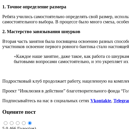
1. Точное определение размера
Ребята учились самостоятельно определять свой размер, испол
самостоятельного выбора. В процессе было много смеха, особен
2. Мастерство завязывания шнурков
Вторая часть занятия была посвящена освоению разных способо
участников освоение первого ровного бантика стало настояще
«Каждое наше занятие, даже такое, как работа со шнурка
бытовыми вопросами самостоятельно, и это укрепляет их 
Подростковый клуб продолжает работу, нацеленную на компле
Проект “Инклюзия в действии” благотворительного фонда “Го
Подписывайтесь на нас в социальных сетях
Vkontakte
,
Telegr
Оцените пост
5.0
466
Голос(ов)