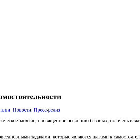
самостоятельности
ствии
,
Новости
,
Пресс-релиз
еское занятие, посвященное освоению базовых, но очень важных
повседневными задачами, которые являются шагами к самостояте