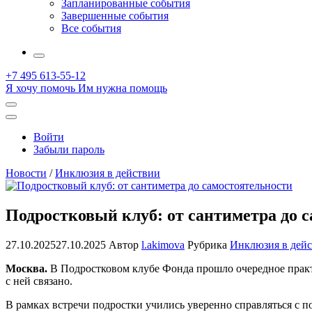
Запланированные события
Завершенные события
Все события
More
+7 495 613-55-12
Я хочу помочь
Им нужна помощь
Открыть
поиск
Профиль
Войти
Забыли пароль
Новости
/
Инклюзия в действии
Подростковый клуб: от сантиметра до 
27.10.2025
27.10.2025
Автор
l.akimova
Рубрика
Инклюзия в дей
Москва.
В Подростковом клубе Фонда прошло очередное практич
с ней связано.
В рамках встречи подростки учились уверенно справляться с 