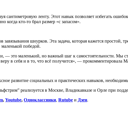
ьзуя сантиметровую ленту. Этот навык позволяет избегать ошибо
но когда кто-то брал размер «с запасом».
в завязывания шнурков. Эта задача, которая кажется простой, т
й маленькой победой.
ми, — это маленький, но важный шаг к самостоятельности. Мы ст
веру в себя и в то, что всё получится», — прокомментировала М
ксное развитие социальных и практических навыков, необходи
льфстрим” реализуется в Москве, Владикавказе и Орле при под
am
,
Youtube
,
Одноклассники
,
Rutube
и
Дзен
.