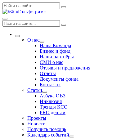
Skip
Поиск
Search
to
по:
content
Menu
Поиск
Search
по:
More
О нас
Expand
Наша Команда
dropdown
Бизнес и фонд
Наши партнёры
СМИ о нас
Отзывы и предложения
Отчёты
Документы фонда
Контакты
Статьи
Expand
Азбука ОВЗ
dropdown
Инклюзия
Тренды КСО
PRO деньги
Проекты
Новости
Получить помощь
Календарь событий
Expand