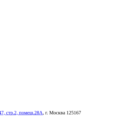
47, стр.2, помещ.28А
, г. Москва 125167