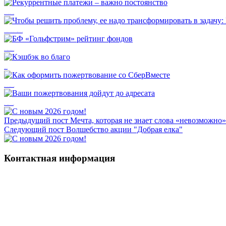
Рекуррентные платежи – важно постоянство
Чтобы решить проблему, ее надо трансформировать в задачу: Мария Большакова
БФ «Гольфстрим» рейтинг фондов
Кэшбэк во благо
Как оформить пожертвование со СберВместе
Ваши пожертвования дойдут до адресата
Предыдущий пост
Мечта, которая не знает слова «невозможно»
Следующий пост
Волшебство акции "Добрая елка"
Контактная информация