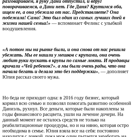
разговариваем, я руку Дани отпустил, и вдруг
поворачиваемся, а Дани нет. Где Даня? Крутимся оба,
ищем ее, а она убежала от нас. Представляете? Она
побежала! Сама! Это был один из самых лучших дней в
жизни нашей семьи!»
— вспоминает Феликс с улыбкой
воодушевления.
«А потом мы на рынке были, и она снова от нас решила
убежать. Мы ее нашли у мешков с крупами, она очень
любит руки пускать в крупы по самые локти. И продавцы
кричали «Чей ребенок?»
,
а мы были очень рады, что она
начала бегать и делала это без поддержки»
, — дополняет
Юлия рассказ своего мужа.
Но беда не приходит одна: в 2016 году бизнес, который
кормил всю семью и позволял помогать развитию особенной
Даниэль, рухнул. Все деньги, которые были накоплены за
годы финансового расцвета, ушли на лечение дочери. На
данный момент не осталось средств не только на
реабилитационные процедуры, но и на няню, которая остро
необходима в семье. Юлия взяла все на себя: постоянно
находится с дочкой, пока муж один пытается заработать на