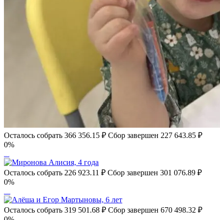
Осталось собрать
366 356.15
₽
Сбор завершен
227 643.85 ₽
0%
Шустрова Полина, 8 лет
Осталось собрать
226 923.11
₽
Сбор завершен
301 076.89 ₽
0%
Миронова Алисия, 4 года
Осталось собрать
319 501.68
₽
Сбор завершен
670 498.32 ₽
0%