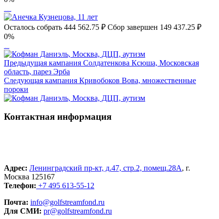
Алёша и Егор Мартыновы, 6 лет
Осталось собрать
444 562.75
₽
Сбор завершен
149 437.25 ₽
0%
Анечка Кузнецова, 11 лет
Предыдущая кампания
Солдатенкова Ксюша, Московская
область, парез Эрба
Следующая кампания
Кривобоков Вова, множественные
пороки
Контактная информация
Адрес:
Ленинградский пр-кт, д.47, стр.2, помещ.28А
, г.
Москва 125167
Телефон:
+7 495 613-55-12
Почта:
info@golfstreamfond.ru
Для СМИ:
pr@golfstreamfond.ru