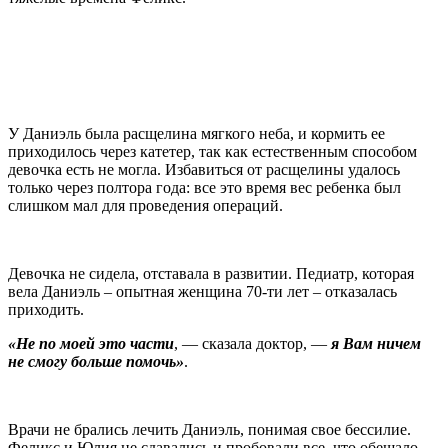
У Даниэль была расщелина мягкого неба, и кормить ее
приходилось через катетер, так как естественным способом
девочка есть не могла. Избавиться от расщелины удалось
только через полтора года: все это время вес ребенка был
слишком мал для проведения операций.
Девочка не сидела, отставала в развитии. Педиатр, которая
вела Даниэль – опытная женщина 70-ти лет – отказалась
приходить.
«Не по моей это части
, — сказала доктор, —
я Вам ничем
не смогу больше помочь»
.
Врачи не брались лечить Даниэль, понимая свое бессилие.
Феликс и Юлия не сдавались и пробовали все, что обещало