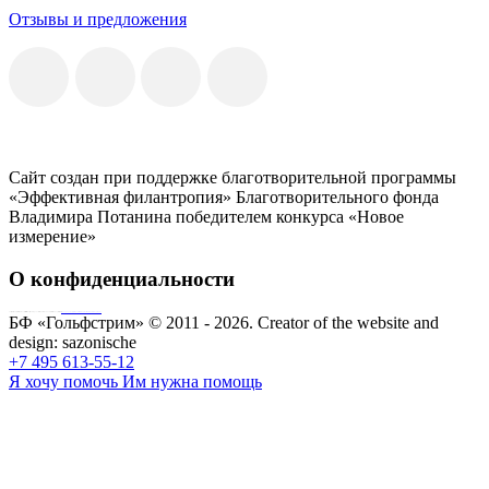
Отзывы и предложения
Сайт создан при поддержке благотворительной программы
«Эффективная филантропия» Благотворительного фонда
Владимира Потанина победителем конкурса «Новое
измерение»
О конфиденциальности
Совершая пожертвование, пользователь заключает договор о благотворительном пожертвовании путём акцепта
публичной оферты
Согласие на обработку персональных данных
БФ «Гольфстрим» © 2011 - 2026.
Creator of the website and
design:
sazonische
+7 495 613-55-12
Я хочу помочь
Им нужна помощь