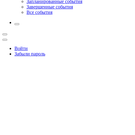
Запланированные события
Завершенные события
Все события
More
Открыть
поиск
Профиль
Войти
Забыли пароль