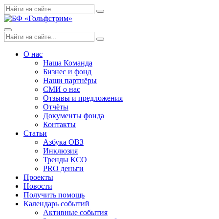
Skip
Поиск
Search
to
по:
content
Menu
Поиск
Search
по:
О нас
Наша Команда
Бизнес и фонд
Наши партнёры
СМИ о нас
Отзывы и предложения
Отчёты
Документы фонда
Контакты
Статьи
Азбука ОВЗ
Инклюзия
Тренды КСО
PRO деньги
Проекты
Новости
Получить помощь
Календарь событий
Активные события