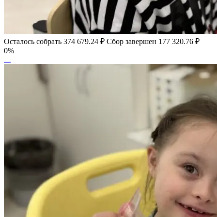
Осталось собрать
374 679.24
₽
Сбор завершен
177 320.76 ₽
0%
Кирилл Боровой, 7 лет