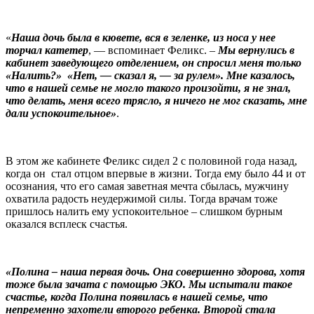
«
Наша дочь была в кювете, вся в зеленке, из носа у нее
торчал катетер
, — вспоминает Феликс. –
Мы вернулись в
кабинет заведующего отделением, он спросил меня только
«Налить?» «Нет, — сказал я, — за рулем».
Мне казалось,
что в нашей семье не могло такого произойти, я не знал,
что делать, меня всего трясло, я ничего не мог сказать, мне
дали успокоительное»
.
В этом же кабинете Феликс сидел 2 с половиной года назад,
когда он стал отцом впервые в жизни. Тогда ему было 44 и от
осознания, что его самая заветная мечта сбылась, мужчину
охватила радость неудержимой силы. Тогда врачам тоже
пришлось налить ему успокоительное – слишком бурным
оказался всплеск счастья.
«Полина – наша первая дочь. Она совершенно здорова, хотя
тоже была зачата с помощью ЭКО. Мы испытали такое
счастье, когда Полина появилась в нашей семье, что
непременно захотели второго ребенка. Второй стала