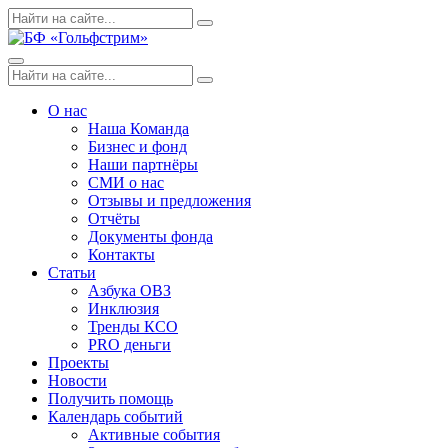
Skip
Поиск
Search
to
по:
content
Menu
Поиск
Search
по:
О нас
Наша Команда
Бизнес и фонд
Наши партнёры
СМИ о нас
Отзывы и предложения
Отчёты
Документы фонда
Контакты
Статьи
Азбука ОВЗ
Инклюзия
Тренды КСО
PRO деньги
Проекты
Новости
Получить помощь
Календарь событий
Активные события