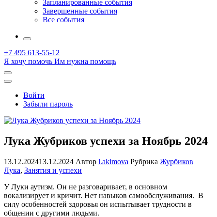
Запланированные события
Завершенные события
Все события
More
+7 495 613-55-12
Я хочу помочь
Им нужна помощь
Открыть
поиск
Профиль
Войти
Забыли пароль
Лука Жубриков успехи за Ноябрь 2024
13.12.2024
13.12.2024
Автор
l.akimova
Рубрика
Журбиков
Лука
,
Занятия и успехи
У Луки аутизм. Он не разговаривает, в основном
вокализирует и кричит. Нет навыков самообслуживания. В
силу особенностей здоровья он испытывает трудности в
общении с другими людьми.