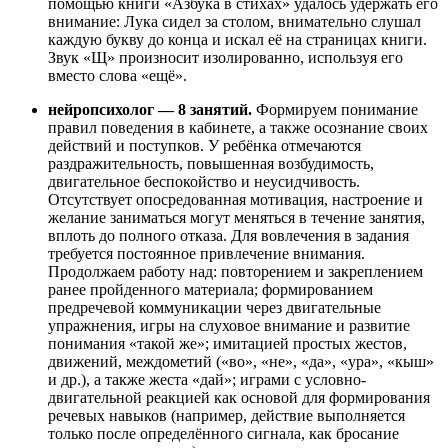
помощью книги «Азбука в стихах» удалось удержать его
внимание: Лука сидел за столом, внимательно слушал
каждую букву до конца и искал её на страницах книги.
Звук «Щ» произносит изолированно, используя его
вместо слова «ещё».
нейропсихолог — 8 занятий.
Формируем понимание
правил поведения в кабинете, а также осознание своих
действий и поступков. У ребёнка отмечаются
раздражительность, повышенная возбудимость,
двигательное беспокойство и неусидчивость.
Отсутствует опосредованная мотивация, настроение и
желание заниматься могут меняться в течение занятия,
вплоть до полного отказа. Для вовлечения в задания
требуется постоянное привлечение внимания.
Продолжаем работу над: повторением и закреплением
ранее пройденного материала; формированием
предречевой коммуникации через двигательные
упражнения, игры на слуховое внимание и развитие
понимания «такой же»; имитацией простых жестов,
движений, междометий («во», «не», «да», «ура», «кыш»
и др.), а также жеста «дай»; играми с условно-
двигательной реакцией как основой для формирования
речевых навыков (например, действие выполняется
только после определённого сигнала, как бросание