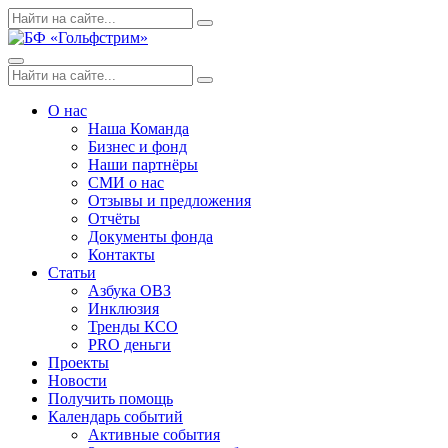
Skip
Поиск
Search
to
по:
content
Menu
Поиск
Search
по:
О нас
Наша Команда
Бизнес и фонд
Наши партнёры
СМИ о нас
Отзывы и предложения
Отчёты
Документы фонда
Контакты
Статьи
Азбука ОВЗ
Инклюзия
Тренды КСО
PRO деньги
Проекты
Новости
Получить помощь
Календарь событий
Активные события