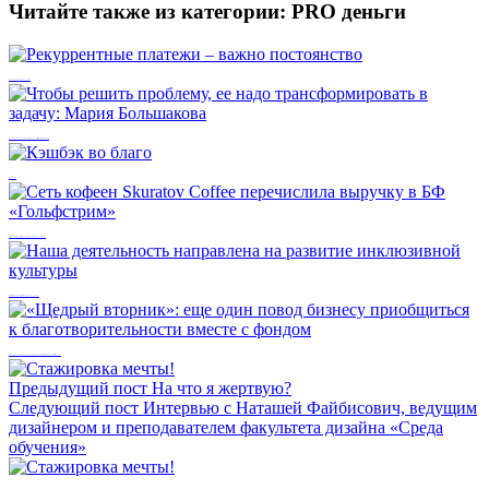
Читайте также из категории:
PRO деньги
Рекуррентные платежи – важно постоянство
Чтобы решить проблему, ее надо трансформировать в задачу: Мария Большакова
Кэшбэк во благо
Сеть кофеен Skuratov Coffee перечислила выручку в БФ «Гольфстрим»
Наша деятельность направлена на развитие инклюзивной культуры
«Щедрый вторник»: еще один повод бизнесу приобщиться к благотворительности вместе с фондом
Предыдущий пост
На что я жертвую?
Следующий пост
Интервью с Наташей Файбисович, ведущим
дизайнером и преподавателем факультета дизайна «Среда
обучения»