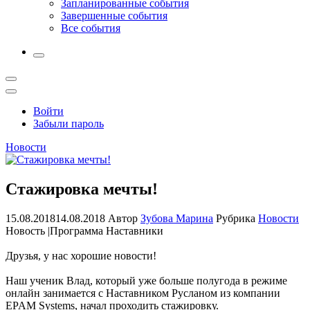
Запланированные события
Завершенные события
Все события
More
Открыть
поиск
Профиль
Войти
Забыли пароль
Новости
Стажировка мечты!
15.08.2018
14.08.2018
Автор
Зубова Марина
Рубрика
Новости
Новость |Программа Наставники
Друзья, у нас хорошие новости!
Наш ученик Влад, который уже больше полугода в режиме
онлайн занимается с Наставником Русланом из компании
EPAM Systems, начал проходить стажировку.