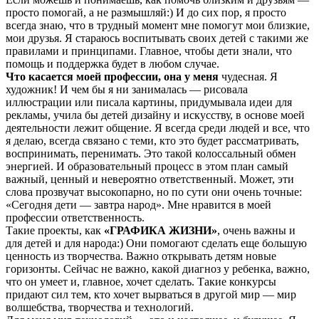
просто помогай, а не размышляй:) И до сих пор, я просто
всегда знаю, что в трудный момент мне помогут мои близкие,
мои друзья. Я стараюсь воспитывать своих детей с такими же
правилами и принципами. Главное, чтобы дети знали, что
помощь и поддержка будет в любом случае.
Что касается моей профессии, она у меня
чудесная. Я
художник! И чем бы я ни занималась — рисовала
иллюстрации или писала картины, придумывала идеи для
рекламы, учила бы детей дизайну и искусству, в основе моей
деятельности лежит общение. Я всегда среди людей и все, что
я делаю, всегда связано с теми, кто это будет рассматривать,
воспринимать, перенимать. Это такой колоссальный обмен
энергией. И образовательный процесс в этом план самый
важный, ценный и невероятно ответственный. Может, эти
слова прозвучат высокопарно, но по сути они очень точные:
«Сегодня дети — завтра народ». Мне нравится в моей
профессии ответственность.
Такие проекты, как
«ГРАФИКА ЖИЗНИ»
, очень важны и
для детей и для народа:) Они помогают сделать еще большую
ценность из творчества. Важно открывать детям новые
горизонты. Сейчас не важно, какой диагноз у ребенка, важно,
что он умеет и, главное, хочет сделать. Такие конкурсы
придают сил тем, кто хочет вырваться в другой мир — мир
волшебства, творчества и технологий.