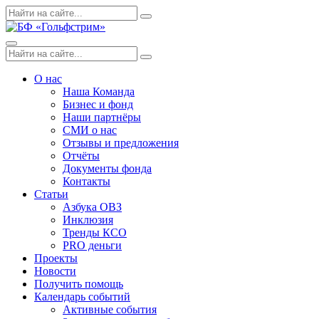
Skip
Поиск
Search
to
по:
content
Menu
Поиск
Search
по:
О нас
Наша Команда
Бизнес и фонд
Наши партнёры
СМИ о нас
Отзывы и предложения
Отчёты
Документы фонда
Контакты
Статьи
Азбука ОВЗ
Инклюзия
Тренды КСО
PRO деньги
Проекты
Новости
Получить помощь
Календарь событий
Активные события