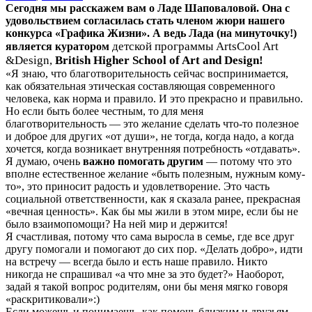
Сегодня мы расскажем вам о Ладе Шаповаловой. Она с
удовольствием согласилась стать членом жюри нашего
конкурса «Графика Жизни».
А ведь Лада (на минуточку!)
детской программы ArtsCool Art
является куратором
&Design,
British Higher School of Art and Design!
«Я знаю, что благотворительность сейчас воспринимается,
как обязательная этическая составляющая современного
человека, как норма и правило. И это прекрасно и правильно.
Но если быть более честным, то для меня
благотворительность — это желание сделать что-то полезное
и доброе для других «от души», не тогда, когда надо, а когда
хочется, когда возникает внутренняя потребность «отдавать».
Я думаю, очень
важно помогать другим
— потому что это
вполне естественное желание «быть полезным, нужным кому-
то», это приносит радость и удовлетворение. Это часть
социальной ответственности, как я сказала ранее, прекрасная
«вечная ценность». Как бы мы жили в этом мире, если бы не
было взаимопомощи? На ней мир и держится!
Я счастливая, потому что сама выросла в семье, где все друг
другу помогали и помогают до сих пор. «Делать добро», идти
на встречу — всегда было и есть наше правило. Никто
никогда не спрашивал «а что мне за это будет?» Наоборот,
задай я такой вопрос родителям, они бы меня мягко говоря
«раскритиковали»:)
Если можешь и понимаешь, как помочь близким и друзьям —