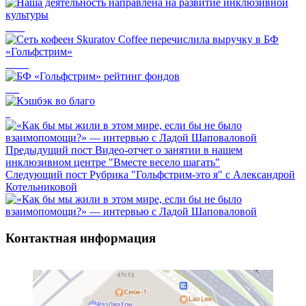
Наша деятельность направлена на развитие инклюзивной культуры
Сеть кофеен Skuratov Coffee перечислила выручку в БФ «Гольфстрим»
БФ «Гольфстрим» рейтинг фондов
Кэшбэк во благо
Предыдущий пост
Видео-отчет о занятии в нашем
инклюзивном центре "Вместе весело шагать"
Следующий пост
Рубрика "Гольфстрим-это я" с Александрой
Котельниковой
Контактная информация