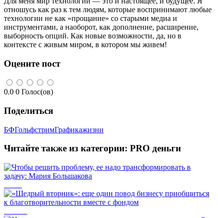
Для меня мир технологий — это и настоящее, и будущее. Я
отношусь как раз к тем людям, которые воспринимают любые
технологии не как «прощание» со старыми медиа и
инструментами, а наоборот, как дополнение, расширение,
выборность опций. Как новые возможности, да, но в
контексте с живым миром, в котором мы живем!
Оцените пост
0.0
0
Голос(ов)
Поделиться
БФГольфстрим
Графикажизни
Читайте также из категории:
PRO деньги
Чтобы решить проблему, ее надо трансформировать в задачу: Мария Большакова
«Щедрый вторник»: еще один повод бизнесу приобщиться к благотворительности вместе с фондом