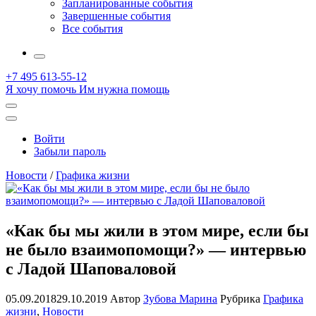
Запланированные события
Завершенные события
Все события
More
+7 495 613-55-12
Я хочу помочь
Им нужна помощь
Открыть
поиск
Профиль
Войти
Забыли пароль
Новости
/
Графика жизни
«Как бы мы жили в этом мире, если бы
не было взаимопомощи?» — интервью
с Ладой Шаповаловой
05.09.2018
29.10.2019
Автор
Зубова Марина
Рубрика
Графика
жизни
,
Новости