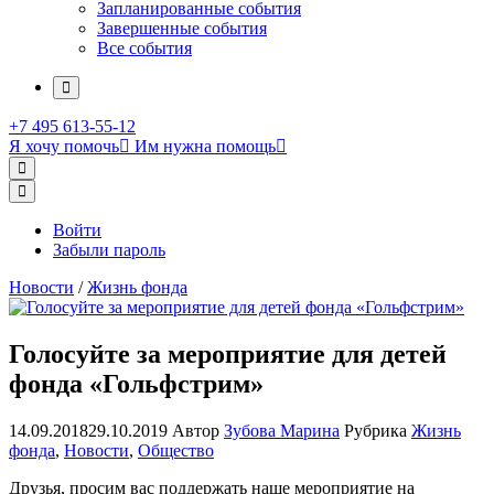
Запланированные события
Завершенные события
Все события
More
+7 495 613-55-12
Я хочу помочь
Им нужна помощь
Открыть
поиск
Профиль
Войти
Забыли пароль
Новости
/
Жизнь фонда
Голосуйте за мероприятие для детей
фонда «Гольфстрим»
14.09.2018
29.10.2019
Автор
Зубова Марина
Рубрика
Жизнь
фонда
,
Новости
,
Общество
Друзья, просим вас поддержать наше мероприятие на