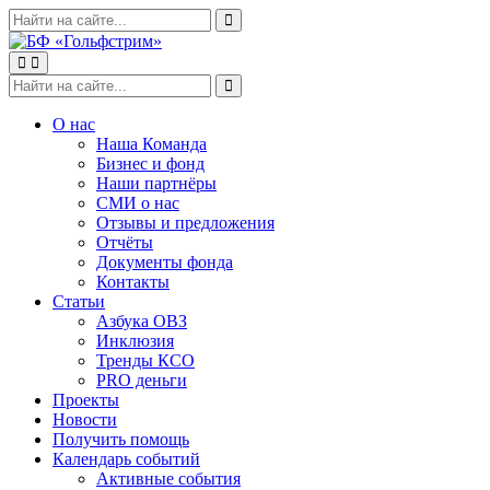
Skip
Поиск
Search
to
по:
content
Menu
Поиск
Search
по:
О нас
Наша Команда
Бизнес и фонд
Наши партнёры
СМИ о нас
Отзывы и предложения
Отчёты
Документы фонда
Контакты
Статьи
Азбука ОВЗ
Инклюзия
Тренды КСО
PRO деньги
Проекты
Новости
Получить помощь
Календарь событий
Активные события