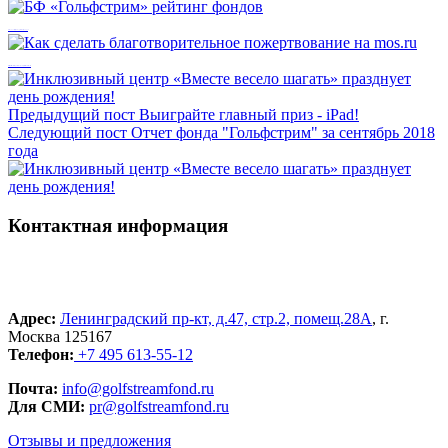
БФ «Гольфстрим» рейтинг фондов
Как сделать благотворительное пожертвование на mos.ru
Предыдущий пост
Выиграйте главный приз - iPad!
Следующий пост
Отчет фонда "Гольфстрим" за сентябрь 2018
года
Контактная информация
Адрес:
Ленинградский пр-кт, д.47, стр.2, помещ.28А
, г.
Москва 125167
Телефон:
+7 495 613-55-12
Почта:
info@golfstreamfond.ru
Для СМИ:
pr@golfstreamfond.ru
Отзывы и предложения