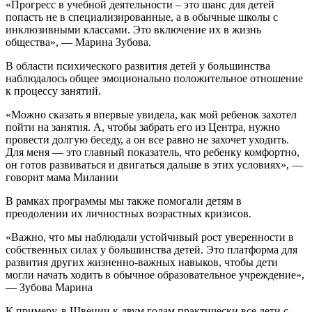
«Прогресс в учебной деятельности – это шанс для детей
попасть не в специализированные, а в обычные школы с
инклюзивными классами. Это включение их в жизнь
общества», — Марина Зубова.
В области психического развития детей у большинства
наблюдалось общее эмоционально положительное отношение
к процессу занятий.
«Можно сказать я впервые увидела, как мой ребенок захотел
пойти на занятия. А, чтобы забрать его из Центра, нужно
провести долгую беседу, а он все равно не захочет уходить.
Для меня — это главный показатель, что ребенку комфортно,
он готов развиваться и двигаться дальше в этих условиях», —
говорит мама Милании
В рамках программы мы также помогали детям в
преодолении их личностных возрастных кризисов.
«Важно, что мы наблюдали устойчивый рост уверенности в
собственных силах у большинства детей. Это платформа для
развития других жизненно-важных навыков, чтобы дети
могли начать ходить в обычное образовательное учреждение»,
— Зубова Марина
К примеру, в Швеции к двум годам практически все дети с