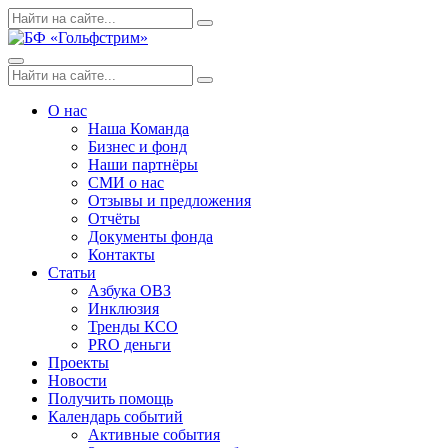
Skip
Поиск
Search
to
по:
content
Menu
Поиск
Search
по:
О нас
Наша Команда
Бизнес и фонд
Наши партнёры
СМИ о нас
Отзывы и предложения
Отчёты
Документы фонда
Контакты
Статьи
Азбука ОВЗ
Инклюзия
Тренды КСО
PRO деньги
Проекты
Новости
Получить помощь
Календарь событий
Активные события