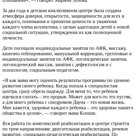
отношений», — говорит Марина Зубова.
За два года в детском инклюзивном центре была создана
атмосфера доверия, открытости, защищенности для всех и
каждого, понимания и принятия ценности и уважения
каждого члена коллектива, с целью адаптации детей к новой
социальной ситуации, утверждения их как полноценной
личности.
Дети посещали индивидуальные занятия по АФК, массажу,
кинезио-тейпированию, мануальной коррекции, групповые и
индивидуальные занятия по АФК, логопедические занятия,
логопедический массаж, занятия с дефектологом и с
психологом, социальным педагогом.
«Я как мама могу оценить результаты программы по уровню
развития своего ребенка. Когда попала к специалистам
центра, сразу обрела надежду. Для меня то, что ребенок
научился глотать – это прорыв. Может для кого-то это пустяк,
а для моего ребенка с синдромом Дауна – это новая жизнь.
Мне кажется, здоровье каждого ребенка – это здоровье нашего
общества в целом», — говорит мама Ксюши.
Вся работа по комплексной реабилитации в центре строится
по трем направлениям: двигательная реабилитация, речевое
развитие, социально-педагогическая реабилитация. По