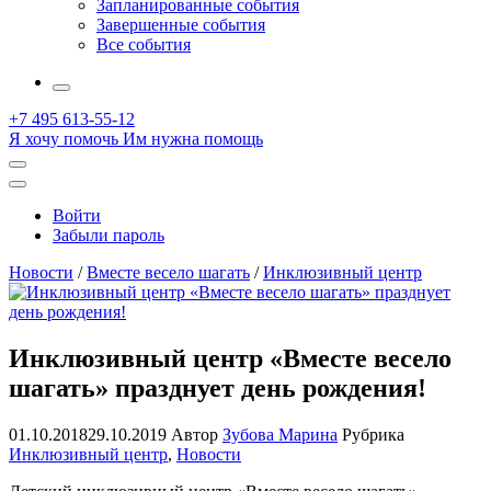
Запланированные события
Завершенные события
Все события
More
+7 495 613-55-12
Я хочу помочь
Им нужна помощь
Открыть
поиск
Профиль
Войти
Забыли пароль
Новости
/
Вместе весело шагать
/
Инклюзивный центр
Инклюзивный центр «Вместе весело
шагать» празднует день рождения!
01.10.2018
29.10.2019
Автор
Зубова Марина
Рубрика
Инклюзивный центр
,
Новости