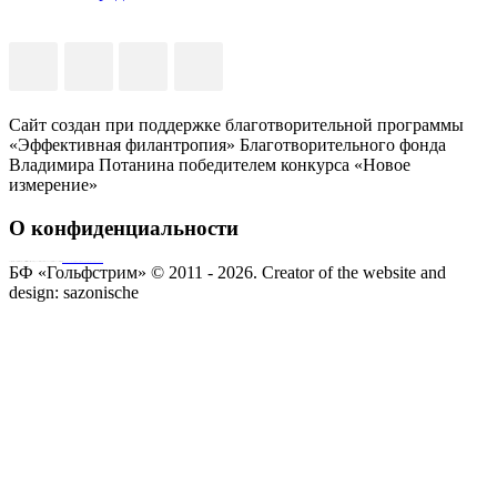
Сайт создан при поддержке благотворительной программы
«Эффективная филантропия» Благотворительного фонда
Владимира Потанина победителем конкурса «Новое
измерение»
О конфиденциальности
Совершая пожертвование, пользователь заключает договор о благотворительном пожертвовании путём акцепта
публичной оферты
Согласие на обработку персональных данных
БФ «Гольфстрим» © 2011 - 2026.
Creator of the website and
design:
sazonische