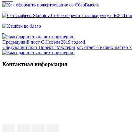
Чтобы решить проблему, ее надо трансформировать в задачу: Мария Большакова
Как оформить пожертвование со СберВместе
Сеть кофеен Skuratov Coffee перечислила выручку в БФ «Гольфстрим»
Кэшбэк во благо
Предыдущий пост
С Новым 2019 годом!
Следующий пост
Проект "Мастерицы": отчет о наших мастер-
Контактная информация