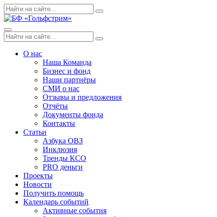
Skip
Поиск
Search
to
по:
content
Menu
Поиск
Search
по:
О нас
Наша Команда
Бизнес и фонд
Наши партнёры
СМИ о нас
Отзывы и предложения
Отчёты
Документы фонда
Контакты
Статьи
Азбука ОВЗ
Инклюзия
Тренды КСО
PRO деньги
Проекты
Новости
Получить помощь
Календарь событий
Активные события