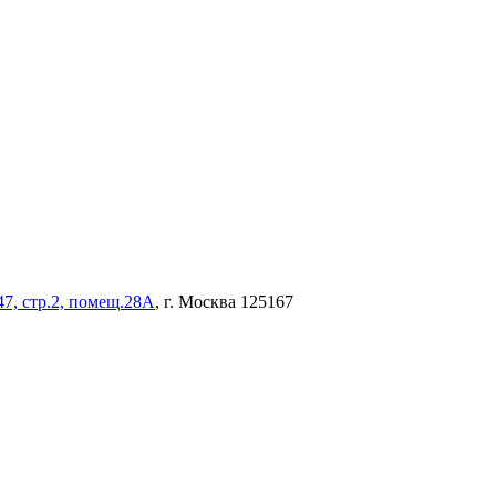
47, стр.2, помещ.28А
, г. Москва 125167