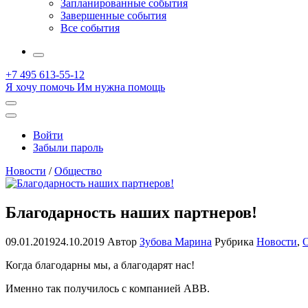
Запланированные события
Завершенные события
Все события
More
+7 495 613-55-12
Я хочу помочь
Им нужна помощь
Открыть
поиск
Профиль
Войти
Забыли пароль
Новости
/
Общество
Благодарность наших партнеров!
09.01.2019
24.10.2019
Автор
Зубова Марина
Рубрика
Новости
,
Когда благодарны мы, а благодарят нас!
Именно так получилось с компанией ABB.