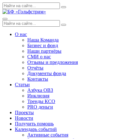
Skip
Поиск
Search
to
по:
content
Menu
Поиск
Search
по:
О нас
Наша Команда
Бизнес и фонд
Наши партнёры
СМИ о нас
Отзывы и предложения
Отчёты
Документы фонда
Контакты
Статьи
Азбука ОВЗ
Инклюзия
Тренды КСО
PRO деньги
Проекты
Новости
Получить помощь
Календарь событий
Активные события