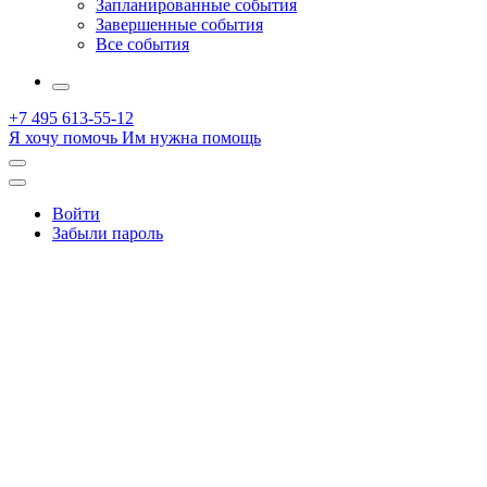
Запланированные события
Завершенные события
Все события
More
+7 495 613-55-12
Я хочу помочь
Им нужна помощь
Открыть
поиск
Профиль
Войти
Забыли пароль