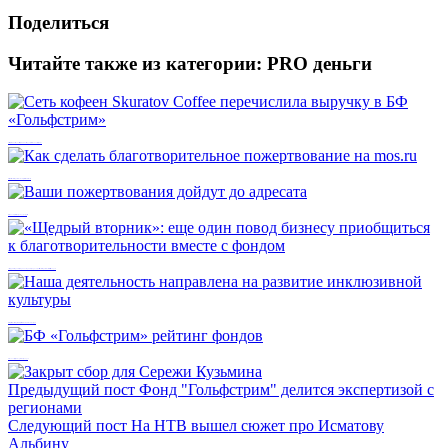
Поделиться
Читайте также из категории:
PRO деньги
Сеть кофеен Skuratov Coffee перечислила выручку в БФ «Гольфстрим»
Как сделать благотворительное пожертвование на mos.ru
Ваши пожертвования дойдут до адресата
«Щедрый вторник»: еще один повод бизнесу приобщиться к благотворительности вместе с фондом
Наша деятельность направлена на развитие инклюзивной культуры
БФ «Гольфстрим» рейтинг фондов
Предыдущий пост
Фонд "Гольфстрим" делится экспертизой с
регионами
Следующий пост
На НТВ вышел сюжет про Исматову
Альбину