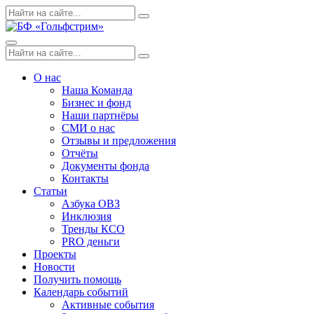
Skip
Поиск
Search
to
по:
content
Menu
Поиск
Search
по:
О нас
Наша Команда
Бизнес и фонд
Наши партнёры
СМИ о нас
Отзывы и предложения
Отчёты
Документы фонда
Контакты
Статьи
Азбука ОВЗ
Инклюзия
Тренды КСО
PRO деньги
Проекты
Новости
Получить помощь
Календарь событий
Активные события