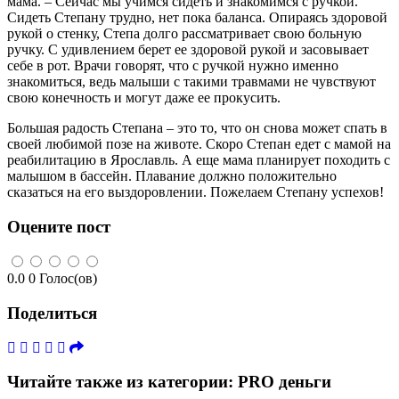
мама. – Сейчас мы учимся сидеть и знакомимся с ручкой.
Сидеть Степану трудно, нет пока баланса. Опираясь здоровой
рукой о стенку, Степа долго рассматривает свою больную
ручку. С удивлением берет ее здоровой рукой и засовывает
себе в рот. Врачи говорят, что с ручкой нужно именно
знакомиться, ведь малыши с такими травмами не чувствуют
свою конечность и могут даже ее прокусить.
Большая радость Степана – это то, что он снова может спать в
своей любимой позе на животе. Скоро Степан едет с мамой на
реабилитацию в Ярославль. А еще мама планирует походить с
малышом в бассейн. Плавание должно положительно
сказаться на его выздоровлении. Пожелаем Степану успехов!
Оцените пост
0.0
0
Голос(ов)
Поделиться
Читайте также из категории:
PRO деньги