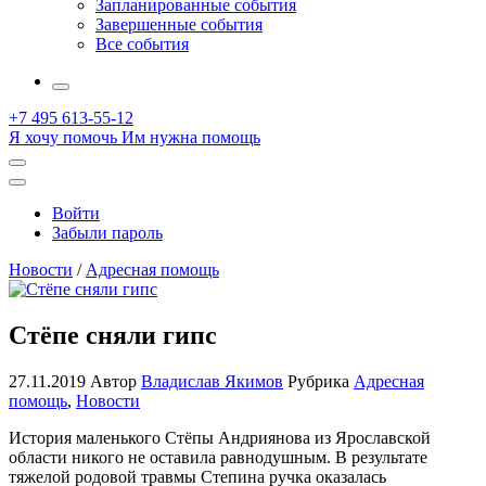
Запланированные события
Завершенные события
Все события
More
+7 495 613-55-12
Я хочу помочь
Им нужна помощь
Открыть
поиск
Профиль
Войти
Забыли пароль
Новости
/
Адресная помощь
Стёпе сняли гипс
27.11.2019
Автор
Владислав Якимов
Рубрика
Адресная
помощь
,
Новости
История маленького Стёпы Андриянова из Ярославской
области никого не оставила равнодушным. В результате
тяжелой родовой травмы Степина ручка оказалась