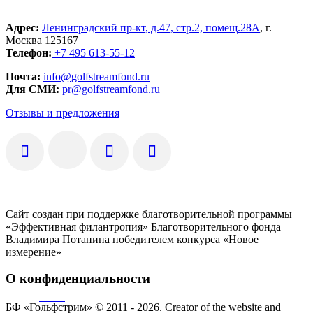
Адрес:
Ленинградский пр-кт, д.47, стр.2, помещ.28А
, г.
Москва 125167
Телефон:
+7 495 613-55-12
Почта:
info@golfstreamfond.ru
Для СМИ:
pr@golfstreamfond.ru
Отзывы и предложения
Сайт создан при поддержке благотворительной программы
«Эффективная филантропия» Благотворительного фонда
Владимира Потанина победителем конкурса «Новое
измерение»
О конфиденциальности
Совершая пожертвование, пользователь заключает договор о благотворительном пожертвовании путём акцепта
публичной оферты
Согласие на обработку персональных данных
БФ «Гольфстрим» © 2011 - 2026.
Creator of the website and