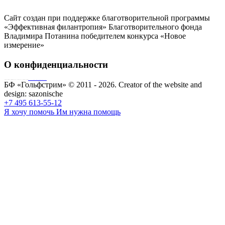
Сайт создан при поддержке благотворительной программы
«Эффективная филантропия» Благотворительного фонда
Владимира Потанина победителем конкурса «Новое
измерение»
О конфиденциальности
Совершая пожертвование, пользователь заключает договор о благотворительном пожертвовании путём акцепта
публичной оферты
Согласие на обработку персональных данных
БФ «Гольфстрим» © 2011 - 2026.
Creator of the website and
design:
sazonische
+7 495 613-55-12
Я хочу помочь
Им нужна помощь