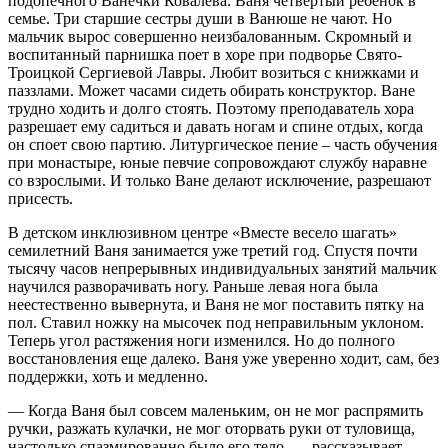
подопечного Ванечки Ковалева. Ваня четвертый ребенок в
семье. Три старшие сестры души в Ванюше не чают. Но
мальчик вырос совершенно неизбалованным. Скромный и
воспитанный парнишка поет в хоре при подворье Свято-
Троицкой Сергиевой Лавры. Любит возиться с книжками и
паззлами. Может часами сидеть обирать конструктор. Ване
трудно ходить и долго стоять. Поэтому преподаватель хора
разрешает ему садиться и давать ногам и спине отдых, когда
он споет свою партию. Литургическое пение – часть обучения
при монастыре, юные певчие сопровождают службу наравне
со взрослыми. И только Ване делают исключение, разрешают
присесть.
В детском инклюзивном центре «Вместе весело шагать»
семилетний Ваня занимается уже третий год. Спустя почти
тысячу часов непрерывных индивидуальных занятий мальчик
научился разворачивать ногу. Раньше левая нога была
неестественно вывернута, и Ваня не мог поставить пятку на
пол. Ставил ножку на мысочек под неправильным уклоном.
Теперь угол растяжения ноги изменился. Но до полного
восстановления еще далеко. Ваня уже уверенно ходит, сам, без
поддержки, хоть и медленно.
— Когда Ваня был совсем маленьким, он не мог распрямить
ручки, разжать кулачки, не мог оторвать руки от туловища,
настолько спазмированно было его тело, — рассказывает