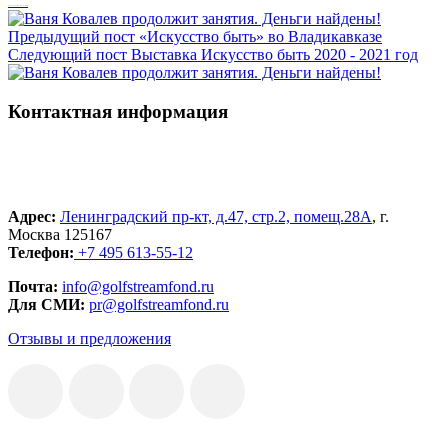
Рекуррентные платежи – важно постоянство
Предыдущий пост
«Искусство быть» во Владикавказе
Следующий пост
Выставка Искусство быть 2020 - 2021 год
Контактная информация
Адрес:
Ленинградский пр-кт, д.47, стр.2, помещ.28А
, г.
Москва 125167
Телефон:
+7 495 613-55-12
Почта:
info@golfstreamfond.ru
Для СМИ:
pr@golfstreamfond.ru
Отзывы и предложения