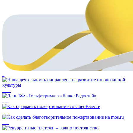
Кэшбэк во благо
Наша деятельность направлена на развитие инклюзивной культуры
День БФ «Гольфстрим» в «Лавке Радостей»
Как оформить пожертвование со СберВместе
Как сделать благотворительное пожертвование на mos.ru