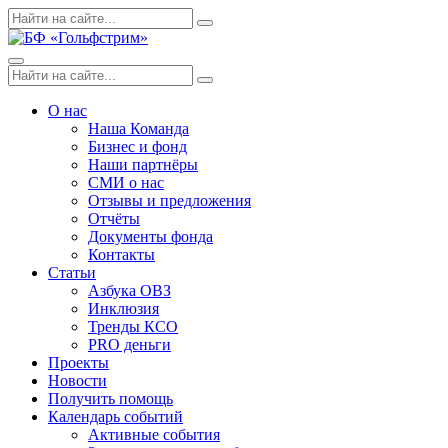
Skip
Поиск
Search
to
по:
content
Menu
Поиск
Search
по:
О нас
Наша Команда
Бизнес и фонд
Наши партнёры
СМИ о нас
Отзывы и предложения
Отчёты
Документы фонда
Контакты
Статьи
Азбука ОВЗ
Инклюзия
Тренды КСО
PRO деньги
Проекты
Новости
Получить помощь
Календарь событий
Активные события