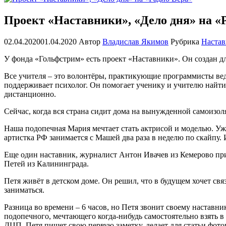
Проект «Наставники», «Дело дня» на «
02.04.2020
01.04.2020
Автор
Владислав Якимов
Рубрика
Наста
У фонда «Гольфстрим» есть проект «Наставники». Он создан для
Все учителя – это волонтёры, практикующие программисты вед
поддерживает психолог. Он помогает ученику и учителю найти о
дистанционно.
Сейчас, когда вся страна сидит дома на вынужденной самоизоля
Наша подопечная Мария мечтает стать актрисой и моделью. Уж
артистка РФ занимается с Машей два раза в неделю по скайпу.
Еще один наставник, журналист Антон Ивачев из Кемерово при
Петей из Калининграда.
Петя живёт в детском доме. Он решил, что в будущем хочет свя
заниматься.
Разница во времени – 6 часов, но Петя звонит своему наставн
подопечного, мечтающего когда-нибудь самостоятельно взять в
ДЦП, Петя пишет свою первую заметку, делает для статьи фото