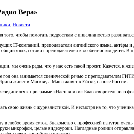
Радио Вера»
вники
,
Новости
 того, чтобы помогать подросткам с инвалидностью развиваться, 
ущих IT-компаний, преподаватели английского языка, актёры и 
бщий язык, готовит преподавателей к особенностям детей. В про
ции, мы очень рады, что у нас есть такой проект. Кажется, к ж
е год она занимается сценической речью с преподавателем ГИТИ
 Ирина живет в Москве, а Маша живет в Ейске, на юге России.
соединился к программе «Наставники» Благотворительного фонд
зать свою жизнь с журналистикой. И несмотря на то, что ученик
ику в любое время суток. Знакомство с профессией изнутри очен
 руки микрофон, целые видеоуроки. Наглядные ролики отправляю
графии очень достойного качества.