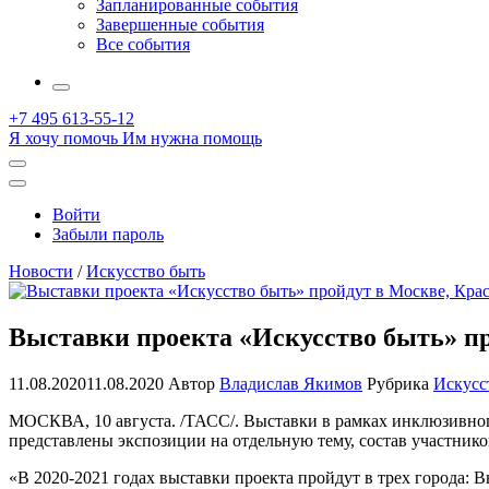
Запланированные события
Завершенные события
Все события
More
+7 495 613-55-12
Я хочу помочь
Им нужна помощь
Открыть
поиск
Профиль
Войти
Забыли пароль
Новости
/
Искусство быть
Выставки проекта «Искусство быть» пр
11.08.2020
11.08.2020
Автор
Владислав Якимов
Рубрика
Искусс
МОСКВА, 10 августа. /ТАСС/. Выставки в рамках инклюзивного
представлены экспозиции на отдельную тему, состав участнико
«В 2020-2021 годах выставки проекта пройдут в трех города: 