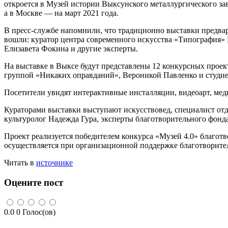
откроется в Музей истории Выксунского металлургического зав
а в Москве — на март 2021 года.
В пресс-службе напомнили, что традиционно выставки предвар
вошли: куратор центра современного искусства «Типография
Елизавета Фокина и другие эксперты.
На выставке в Выксе будут представлены 12 конкурсных про
группой «Никаких оправданий», Вероникой Павленко и студи
Посетители увидят интерактивные инсталляции, видеоарт, меди
Кураторами выставки выступают искусствовед, специалист отд
культуролог Надежда Гура, эксперты благотворительного фо
Проект реализуется победителем конкурса «Музей 4.0» благо
осуществляется при организационной поддержке благотворит
Читать в
источнике
Оцените пост
0.0
0
Голос(ов)