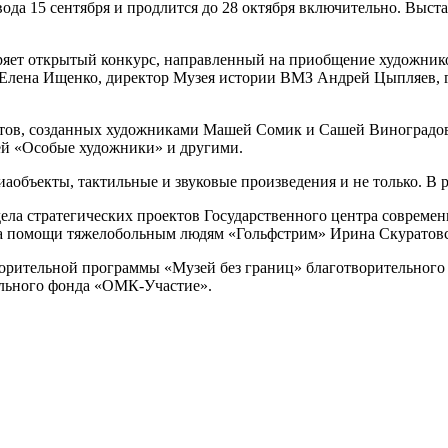
ода 15 сентября и продлится до 28 октября включительно. Выста
яет открытый конкурс, направленный на приобщение художников
» Елена Ищенко, директор Музея истории ВМЗ Андрей Цыпляев, 
ектов, созданных художниками Машей Сомик и Сашей Виноградо
ей «Особые художники» и другими.
аобъекты, тактильные и звуковые произведения и не только. В 
ела стратегических проектов Государственного центра современ
нда помощи тяжелобольным людям «Гольфстрим» Ирина Скуратов
творительной программы «Музей без границ» благотворительног
ельного фонда «ОМК-Участие».