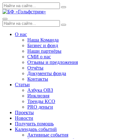
Skip
Поиск
Search
to
по:
content
Menu
Поиск
Search
по:
О нас
Наша Команда
Бизнес и фонд
Наши партнёры
СМИ о нас
Отзывы и предложения
Отчёты
Документы фонда
Контакты
Статьи
Азбука ОВЗ
Инклюзия
Тренды КСО
PRO деньги
Проекты
Новости
Получить помощь
Календарь событий
Активные события