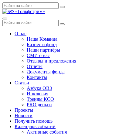
Skip
Поиск
Search
to
по:
content
Menu
Поиск
Search
по:
О нас
Наша Команда
Бизнес и фонд
Наши партнёры
СМИ о нас
Отзывы и предложения
Отчёты
Документы фонда
Контакты
Статьи
Азбука ОВЗ
Инклюзия
Тренды КСО
PRO деньги
Проекты
Новости
Получить помощь
Календарь событий
Активные события