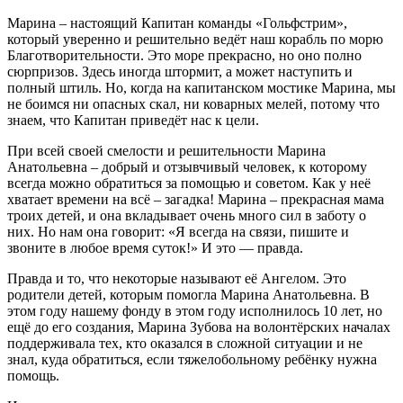
Марина – настоящий Капитан команды «Гольфстрим»,
который уверенно и решительно ведёт наш корабль по морю
Благотворительности. Это море прекрасно, но оно полно
сюрпризов. Здесь иногда штормит, а может наступить и
полный штиль. Но, когда на капитанском мостике Марина, мы
не боимся ни опасных скал, ни коварных мелей, потому что
знаем, что Капитан приведёт нас к цели.
При всей своей смелости и решительности Марина
Анатольевна – добрый и отзывчивый человек, к которому
всегда можно обратиться за помощью и советом. Как у неё
хватает времени на всё – загадка! Марина – прекрасная мама
троих детей, и она вкладывает очень много сил в заботу о
них. Но нам она говорит: «Я всегда на связи, пишите и
звоните в любое время суток!» И это — правда.
Правда и то, что некоторые называют её Ангелом. Это
родители детей, которым помогла Марина Анатольевна. В
этом году нашему фонду в этом году исполнилось 10 лет, но
ещё до его создания, Марина Зубова на волонтёрских началах
поддерживала тех, кто оказался в сложной ситуации и не
знал, куда обратиться, если тяжелобольному ребёнку нужна
помощь.