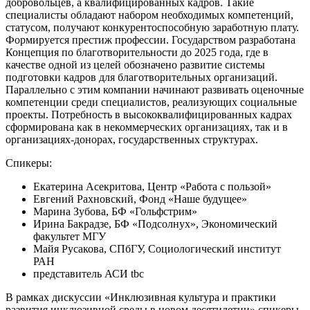
добровольцев, а квалифицированных кадров. Такие
специалисты обладают набором необходимых компетенций,
статусом, получают конкурентоспособную заработную плату.
Формируется престиж профессии. Государством разработана
Концепция по благотворительности до 2025 года, где в
качестве одной из целей обозначено развитие системы
подготовки кадров для благотворительных организаций.
Параллельно с этим компании начинают развивать оценочные
компетенции среди специалистов, реализующих социальные
проекты. Потребность в высококвалифицированных кадрах
сформирована как в некоммерческих организациях, так и в
организациях-донорах, государственных структурах.
Спикеры:
Екатерина Асекритова, Центр «Работа с пользой»
Евгений Рахновский, Фонд «Наше будущее»
Марина Зубова, БФ «Гольфстрим»
Ирина Бакрадзе, БФ «Подсолнух», Экономический
факультет МГУ
Майя Русакова, СПбГУ, Социологический институт
РАН
представитель АСИ tbc
В рамках дискуссии «Инклюзивная культура и практики
развития инклюзивной среды в новом десятилетии» спикеры