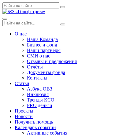
Skip
Поиск
Search
to
по:
content
Menu
Поиск
Search
по:
О нас
Наша Команда
Бизнес и фонд
Наши партнёры
СМИ о нас
Отзывы и предложения
Отчёты
Документы фонда
Контакты
Статьи
Азбука ОВЗ
Инклюзия
Тренды КСО
PRO деньги
Проекты
Новости
Получить помощь
Календарь событий
Активные события