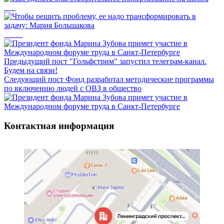
Как сделать благотворительное пожертвование на mos.ru
Чтобы решить проблему, ее надо трансформировать в задачу: Мария Большакова
Предыдущий пост
"Гольфстрим" запустил телеграм-канал.
Будем на связи!
Следующий пост
Фонд разработал методические программы
по включению людей с ОВЗ в общество
Контактная информация