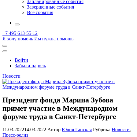
Запланированные события
Завершенные события
Все события
More
+7 495 613-55-12
Я хочу помочь
Им нужна помощь
Открыть
поиск
Профиль
Войти
Забыли пароль
Новости
Президент фонда Марина Зубова
примет участие в Международном
форуме труда в Санкт-Петербурге
11.03.2022
14.03.2022
Автор
Юлия Ганская
Рубрика
Новости
,
Пресс-релиз