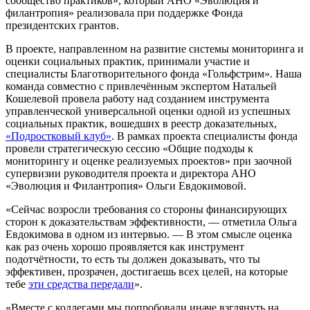
сообщество практиков», который АНО «Эволюция и
филантропия» реализовала при поддержке Фонда
президентских грантов.
В проекте, направленном на развитие системы мониторинга и
оценки социальных практик, принимали участие и
специалисты Благотворительного фонда «Гольфстрим». Наша
команда совместно с привлечённым экспертом Натальей
Кошелевой провела работу над созданием инструмента
управленческой универсальной оценки одной из успешных
социальных практик, вошедших в реестр доказательных,
«Подростковый клуб»
. В рамках проекта специалисты фонда
провели стратегическую сессию «Общие подходы к
мониторингу и оценке реализуемых проектов» при заочной
супервизии руководителя проекта и директора АНО
«Эволюция и Филантропия» Ольги Евдокимовой.
«Сейчас возросли требования со стороны финансирующих
сторон к доказательствам эффективности, — отметила Ольга
Евдокимова в одном из интервью. — В этом смысле оценка
как раз очень хорошо проявляется как инструмент
подотчётности, то есть ты должен доказывать, что ты
эффективен, прозрачен, достигаешь всех целей, на которые
тебе
эти средства передали
».
«Вместе с коллегами мы попробовали иначе взглянуть на