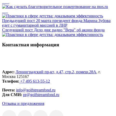
Наша деятельность направлена на развитие инклюзивной культуры
Как сделать благотворительное пожертвование на mos.ru
Предыдущий пост
20 марта президент фонда Марина Зубова
едет с гуманитарной миссией в ЛНР
Следующий пост
Дело дня: радио "Вера" об акции фонда
Контактная информация
Адрес:
Ленинградский пр-кт, д.47, стр.2, помещ.28А
, г.
Москва 125167
Телефон:
+7 495 613-55-12
Почта:
info@golfstreamfond.ru
Для СМИ:
pr@golfstreamfond.ru
Отзывы и предложения