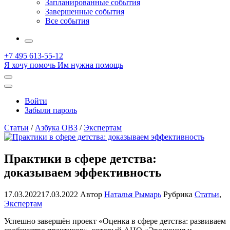
Запланированные события
Завершенные события
Все события
More
+7 495 613-55-12
Я хочу помочь
Им нужна помощь
Открыть
поиск
Профиль
Войти
Забыли пароль
Статьи
/
Азбука ОВЗ
/
Экспертам
Практики в сфере детства:
доказываем эффективность
17.03.2022
17.03.2022
Автор
Наталья Рымарь
Рубрика
Статьи
,
Экспертам
Успешно завершён проект «Оценка в сфере детства: развиваем