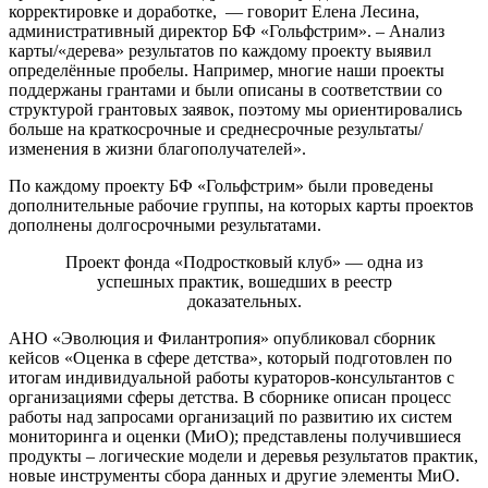
корректировке и доработке, — говорит Елена Лесина,
административный директор БФ «Гольфстрим». – Анализ
карты/«дерева» результатов по каждому проекту выявил
определённые пробелы. Например, многие наши проекты
поддержаны грантами и были описаны в соответствии со
структурой грантовых заявок, поэтому мы ориентировались
больше на краткосрочные и среднесрочные результаты/
изменения в жизни благополучателей».
По каждому проекту БФ «Гольфстрим» были проведены
дополнительные рабочие группы, на которых карты проектов
дополнены долгосрочными результатами.
Проект фонда «Подростковый клуб» — одна из
успешных практик, вошедших в реестр
доказательных.
АНО «Эволюция и Филантропия» опубликовал сборник
кейсов «Оценка в сфере детства», который подготовлен по
итогам индивидуальной работы кураторов-консультантов с
организациями сферы детства. В сборнике описан процесс
работы над запросами организаций по развитию их систем
мониторинга и оценки (МиО); представлены получившиеся
продукты – логические модели и деревья результатов практик,
новые инструменты сбора данных и другие элементы МиО.