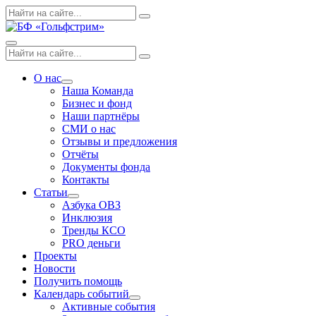
Skip
Поиск
Search
to
по:
content
Menu
Поиск
Search
по:
О нас
Expand
Наша Команда
dropdown
Бизнес и фонд
Наши партнёры
СМИ о нас
Отзывы и предложения
Отчёты
Документы фонда
Контакты
Статьи
Expand
Азбука ОВЗ
dropdown
Инклюзия
Тренды КСО
PRO деньги
Проекты
Новости
Получить помощь
Календарь событий
Expand
Активные события
dropdown