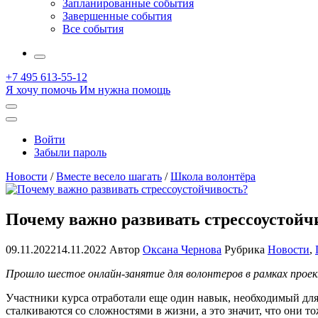
Запланированные события
Завершенные события
Все события
More
+7 495 613-55-12
Я хочу помочь
Им нужна помощь
Открыть
поиск
Профиль
Войти
Забыли пароль
Новости
/
Вместе весело шагать
/
Школа волонтёра
Почему важно развивать стрессоустойч
09.11.2022
14.11.2022
Автор
Оксана Чернова
Рубрика
Новости
,
Прошло шестое онлайн-занятие для волонтеров в рамках прое
Участники курса отработали еще один навык, необходимый для
сталкиваются со сложностями в жизни, а это значит, что они 