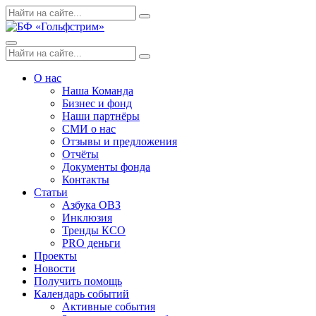
Skip
Поиск
Search
to
по:
content
Menu
Поиск
Search
по:
О нас
Наша Команда
Бизнес и фонд
Наши партнёры
СМИ о нас
Отзывы и предложения
Отчёты
Документы фонда
Контакты
Статьи
Азбука ОВЗ
Инклюзия
Тренды КСО
PRO деньги
Проекты
Новости
Получить помощь
Календарь событий
Активные события