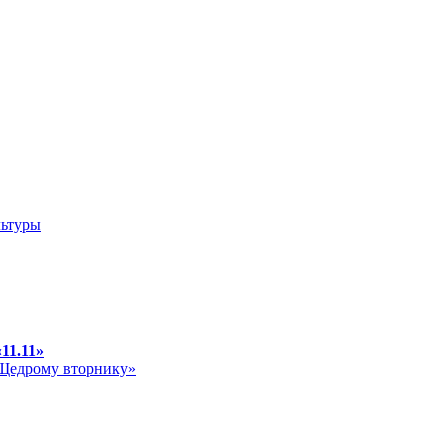
11.11»
«Щедрому вторнику»