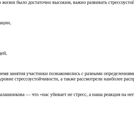
 жизни было достаточно высоким, важно развивать стрессоусто
ации,
дей,
ремя занятия участники познакомились с разными определениями
 уровне стрессоустойчивости, а также рассмотрели наиболее р
лашникова — что «нас убивает не стресс, а наша реакция на не