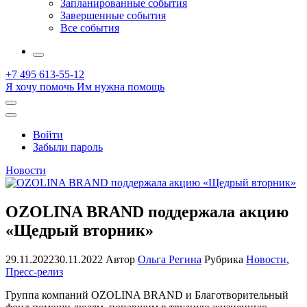
Запланированные события
Завершенные события
Все события
More
+7 495 613-55-12
Я хочу помочь
Им нужна помощь
Открыть
поиск
Профиль
Войти
Забыли пароль
Новости
OZOLINA BRAND поддержала акцию
«Щедрый вторник»
29.11.2022
30.11.2022
Автор
Ольга Регина
Рубрика
Новости
,
Пресс-релиз
Группа компаний OZOLINA BRAND и Благотворительный