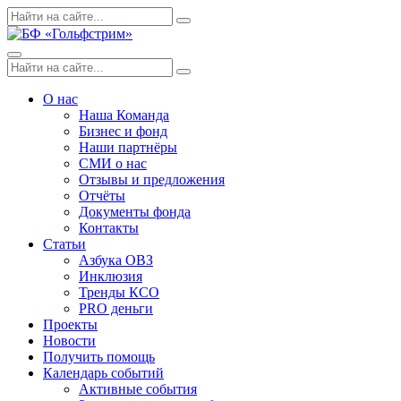
Skip
Поиск
Search
to
по:
content
Menu
Поиск
Search
по:
О нас
Наша Команда
Бизнес и фонд
Наши партнёры
СМИ о нас
Отзывы и предложения
Отчёты
Документы фонда
Контакты
Статьи
Азбука ОВЗ
Инклюзия
Тренды КСО
PRO деньги
Проекты
Новости
Получить помощь
Календарь событий
Активные события