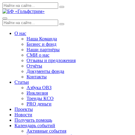
Skip
Поиск
Search
to
по:
content
Menu
Поиск
Search
по:
О нас
Наша Команда
Бизнес и фонд
Наши партнёры
СМИ о нас
Отзывы и предложения
Отчёты
Документы фонда
Контакты
Статьи
Азбука ОВЗ
Инклюзия
Тренды КСО
PRO деньги
Проекты
Новости
Получить помощь
Календарь событий
Активные события