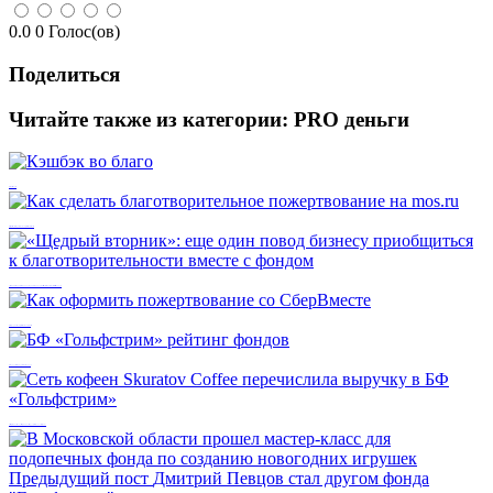
0.0
0
Голос(ов)
Поделиться
Читайте также из категории:
PRO деньги
Кэшбэк во благо
Как сделать благотворительное пожертвование на mos.ru
«Щедрый вторник»: еще один повод бизнесу приобщиться к благотворительности вместе с фондом
Как оформить пожертвование со СберВместе
БФ «Гольфстрим» рейтинг фондов
Сеть кофеен Skuratov Coffee перечислила выручку в БФ «Гольфстрим»
Предыдущий пост
Дмитрий Певцов стал другом фонда