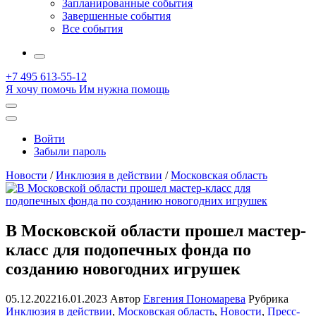
Запланированные события
Завершенные события
Все события
More
+7 495 613-55-12
Я хочу помочь
Им нужна помощь
Открыть
поиск
Профиль
Войти
Забыли пароль
Новости
/
Инклюзия в действии
/
Московская область
В Московской области прошел мастер-
класс для подопечных фонда по
созданию новогодних игрушек
05.12.2022
16.01.2023
Автор
Евгения Пономарева
Рубрика
Инклюзия в действии
,
Московская область
,
Новости
,
Пресс-