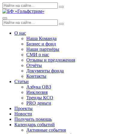
Skip
Поиск
Search
to
по:
content
Menu
Поиск
Search
по:
О нас
Наша Команда
Бизнес и фонд
Наши партнёры
СМИ о нас
Отзывы и предложения
Отчёты
Документы фонда
Контакты
Статьи
Азбука ОВЗ
Инклюзия
Тренды КСО
PRO деньги
Проекты
Новости
Получить помощь
Календарь событий
Активные события