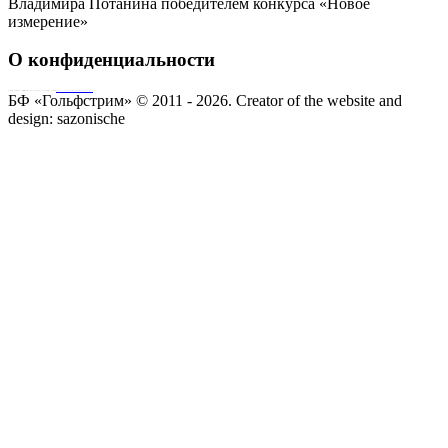
Владимира Потанина победителем конкурса «Новое
измерение»
О конфиденциальности
Совершая пожертвование, пользователь заключает договор о благотворительном пожертвовании путём акцепта
публичной оферты
Согласие на обработку персональных данных
БФ «Гольфстрим» © 2011 - 2026.
Creator of the website and
design:
sazonische