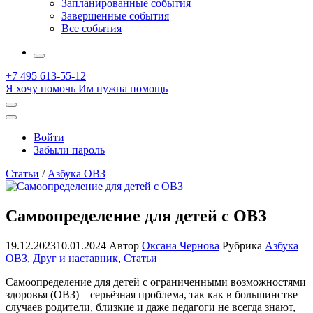
Запланированные события
Завершенные события
Все события
More
+7 495 613-55-12
Я хочу помочь
Им нужна помощь
Открыть
поиск
Профиль
Войти
Забыли пароль
Статьи
/
Азбука ОВЗ
Самоопределение для детей с ОВЗ
19.12.2023
10.01.2024
Автор
Оксана Чернова
Рубрика
Азбука
ОВЗ
,
Друг и наставник
,
Статьи
Самоопределение для детей с ограниченными возможностями
здоровья (ОВЗ) – серьёзная проблема, так как в большинстве
случаев родители, близкие и даже педагоги не всегда знают,