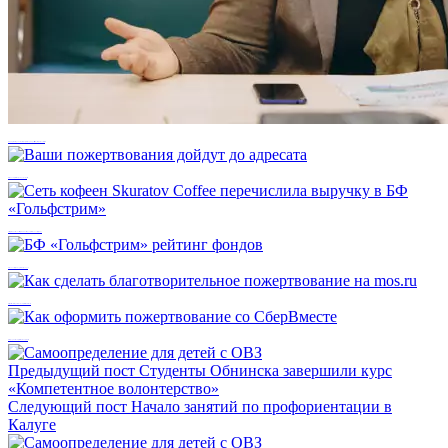
Чтобы решить проблему, ее надо трансформировать в задачу: Мария Большакова
Ваши пожертвования дойдут до адресата
Сеть кофеен Skuratov Coffee перечислила выручку в БФ «Гольфстрим»
БФ «Гольфстрим» рейтинг фондов
Как сделать благотворительное пожертвование на mos.ru
Как оформить пожертвование со СберВместе
Предыдущий пост
Студенты Обнинска завершили курс
«Компетентное волонтерство»
Следующий пост
Начало занятий по профориентации в
Калуге