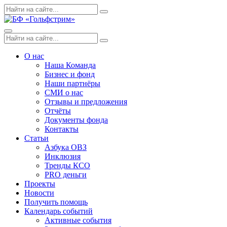
Skip
Поиск
Search
to
по:
content
Menu
Поиск
Search
по:
О нас
Наша Команда
Бизнес и фонд
Наши партнёры
СМИ о нас
Отзывы и предложения
Отчёты
Документы фонда
Контакты
Статьи
Азбука ОВЗ
Инклюзия
Тренды КСО
PRO деньги
Проекты
Новости
Получить помощь
Календарь событий
Активные события