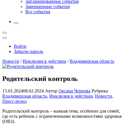
Запланированные события
Завершенные события
Все события
More
Открыть
поиск
Профиль
Войти
Забыли пароль
Новости
/
Инклюзия в действии
/
Владимирская область
Родительский контроль
15.01.2024
08.02.2024
Автор
Оксана Чернова
Рубрика
Владимирская область
,
Инклюзия в действии
,
Новости
,
Пресс-релиз
Родительский контроль – важная тема, особенно для семей,
где есть ребенок с ограниченными возможностями здоровья
(ОВЗ).