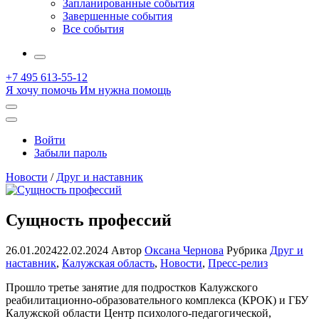
Запланированные события
Завершенные события
Все события
More
+7 495 613-55-12
Я хочу помочь
Им нужна помощь
Открыть
поиск
Профиль
Войти
Забыли пароль
Новости
/
Друг и наставник
Сущность профессий
26.01.2024
22.02.2024
Автор
Оксана Чернова
Рубрика
Друг и
наставник
,
Калужская область
,
Новости
,
Пресс-релиз
Прошло третье занятие для подростков Калужского
реабилитационно-образовательного комплекса (КРОК) и ГБУ
Калужской области Центр психолого-педагогической,