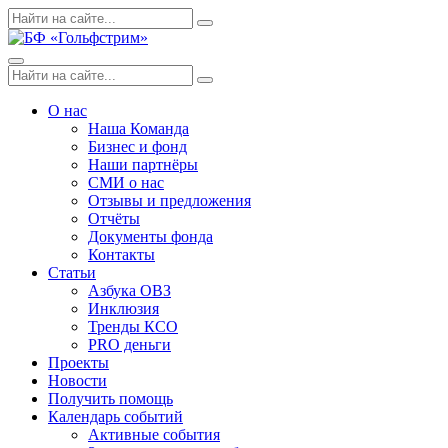
Skip
Поиск
Search
to
по:
content
Menu
Поиск
Search
по:
О нас
Наша Команда
Бизнес и фонд
Наши партнёры
СМИ о нас
Отзывы и предложения
Отчёты
Документы фонда
Контакты
Статьи
Азбука ОВЗ
Инклюзия
Тренды КСО
PRO деньги
Проекты
Новости
Получить помощь
Календарь событий
Активные события