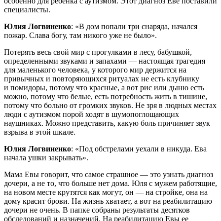
особенно для ребенка с аутизмом. Этот диагноз Еве поставили
специалисты.
Юлия Логвиненко
: «В дом попали три снаряда, начался
пожар. Слава богу, там никого уже не было».
Потерять весь свой мир с прогулками в лесу, бабушкой,
определенными звуками и запахами — настоящая трагедия
для маленького человека, у которого мир держится на
привычных и повторяющихся ритуалах не есть клубнику
и помидоры, потому что красные, а вот рис или дыню есть
можно, потому что белые, есть потребность жить в тишине,
потому что больно от громких звуков. Не зря в людных местах
люди с аутизмом порой ходят в шумопоглощающих
наушниках. Можно представить, какую боль причиняет звук
взрыва в этой шкале.
Юлия Логвиненко
: «Под обстрелами уехали в никуда. Ева
начала ушки закрывать».
Мама Евы говорит, что самое страшное — это узнать диагноз
дочери, а не то, что больше нет дома. Юля с мужем работящие,
на новом месте крутятся как могут, он — на стройке, она на
дому красит брови. На жизнь хватает, а вот на реабилитацию
дочери не очень. В папке собраны результаты десятков
обследований и назначений. На реабилитацию Евы ее