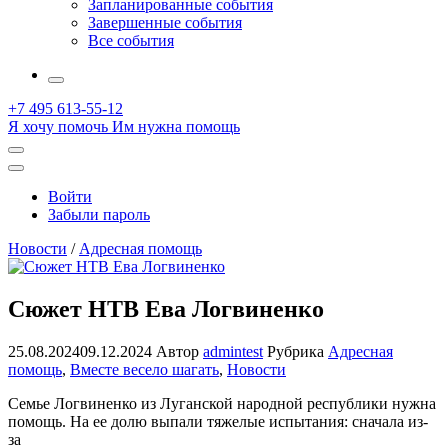
Запланированные события
Завершенные события
Все события
More
+7 495 613-55-12
Я хочу помочь
Им нужна помощь
Открыть
поиск
Профиль
Войти
Забыли пароль
Новости
/
Адресная помощь
Сюжет НТВ Ева Логвиненко
25.08.2024
09.12.2024
Автор
admintest
Рубрика
Адресная
помощь
,
Вместе весело шагать
,
Новости
Семье Логвиненко из Луганской народной республики нужна
помощь. На ее долю выпали тяжелые испытания: сначала из-
за