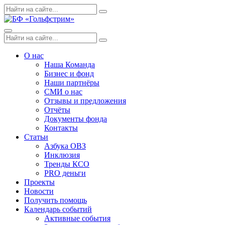
Skip
Поиск
Search
to
по:
content
Menu
Поиск
Search
по:
О нас
Наша Команда
Бизнес и фонд
Наши партнёры
СМИ о нас
Отзывы и предложения
Отчёты
Документы фонда
Контакты
Статьи
Азбука ОВЗ
Инклюзия
Тренды КСО
PRO деньги
Проекты
Новости
Получить помощь
Календарь событий
Активные события