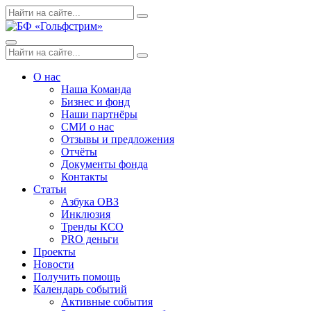
Skip
Поиск
Search
to
по:
content
Menu
Поиск
Search
по:
О нас
Наша Команда
Бизнес и фонд
Наши партнёры
СМИ о нас
Отзывы и предложения
Отчёты
Документы фонда
Контакты
Статьи
Азбука ОВЗ
Инклюзия
Тренды КСО
PRO деньги
Проекты
Новости
Получить помощь
Календарь событий
Активные события