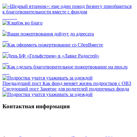
«Щедрый вторник»: еще один повод бизнесу приобщиться к благотворительности вместе с фондом
Кэшбэк во благо
Ваши пожертвования дойдут до адресата
Как оформить пожертвование со СберВместе
День БФ «Гольфстрим» в «Лавке Радостей»
Как сделать благотворительное пожертвование на mos.ru
Предыдущий пост
Как фонд меняет жизнь подростков с ОВЗ
Следующий пост
Занятие для родителей подопечных фонда
Контактная информация