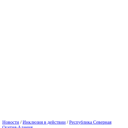
Новости
/
Инклюзия в действии
/
Республика Северная
Осетия-Алания