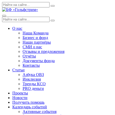
Skip
Поиск
Search
to
по:
content
Menu
Поиск
Search
по:
О нас
Наша Команда
Бизнес и фонд
Наши партнёры
СМИ о нас
Отзывы и предложения
Отчёты
Документы фонда
Контакты
Статьи
Азбука ОВЗ
Инклюзия
Тренды КСО
PRO деньги
Проекты
Новости
Получить помощь
Календарь событий
Активные события