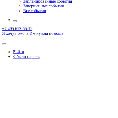
Запланированные события
Завершенные события
Все события
More
+7 495 613-55-12
Я хочу помочь
Им нужна помощь
Открыть
поиск
Профиль
Войти
Забыли пароль