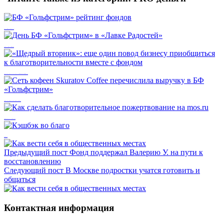
БФ «Гольфстрим» рейтинг фондов
День БФ «Гольфстрим» в «Лавке Радостей»
«Щедрый вторник»: еще один повод бизнесу приобщиться к благотворительности вместе с фондом
Сеть кофеен Skuratov Coffee перечислила выручку в БФ «Гольфстрим»
Как сделать благотворительное пожертвование на mos.ru
Кэшбэк во благо
Предыдущий пост
Фонд поддержал Валерию У. на пути к
восстановлению
Следующий пост
В Москве подростки учатся готовить и
общаться
Контактная информация