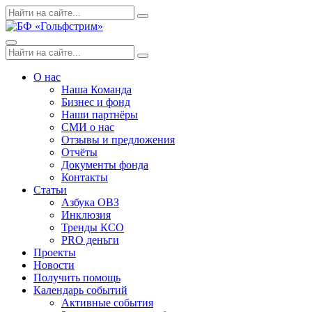
Skip
Поиск
Search
to
по:
content
Menu
Поиск
Search
по:
О нас
Наша Команда
Бизнес и фонд
Наши партнёры
СМИ о нас
Отзывы и предложения
Отчёты
Документы фонда
Контакты
Статьи
Азбука ОВЗ
Инклюзия
Тренды КСО
PRO деньги
Проекты
Новости
Получить помощь
Календарь событий
Активные события