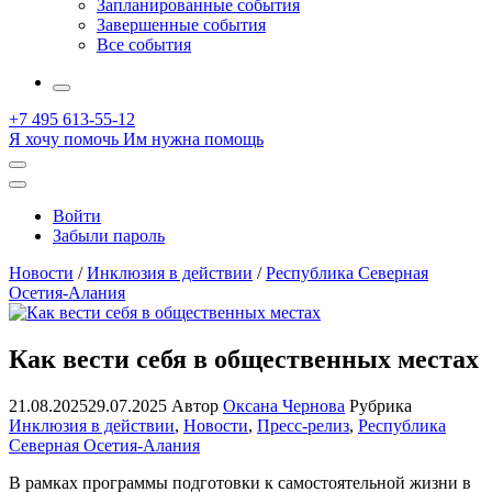
Запланированные события
Завершенные события
Все события
More
+7 495 613-55-12
Я хочу помочь
Им нужна помощь
Открыть
поиск
Профиль
Войти
Забыли пароль
Новости
/
Инклюзия в действии
/
Республика Северная
Осетия-Алания
Как вести себя в общественных местах
21.08.2025
29.07.2025
Автор
Оксана Чернова
Рубрика
Инклюзия в действии
,
Новости
,
Пресс-релиз
,
Республика
Северная Осетия-Алания
В рамках программы подготовки к самостоятельной жизни в