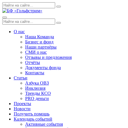
Skip
Поиск
Search
to
по:
content
Menu
Поиск
Search
по:
О нас
Наша Команда
Бизнес и фонд
Наши партнёры
СМИ о нас
Отзывы и предложения
Отчёты
Документы фонда
Контакты
Статьи
Азбука ОВЗ
Инклюзия
Тренды КСО
PRO деньги
Проекты
Новости
Получить помощь
Календарь событий
Активные события