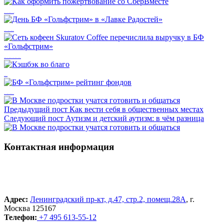
Как оформить пожертвование со СберВместе
День БФ «Гольфстрим» в «Лавке Радостей»
Сеть кофеен Skuratov Coffee перечислила выручку в БФ «Гольфстрим»
Кэшбэк во благо
БФ «Гольфстрим» рейтинг фондов
Предыдущий пост
Как вести себя в общественных местах
Следующий пост
Аутизм и детский аутизм: в чём разница
Контактная информация
Адрес:
Ленинградский пр-кт, д.47, стр.2, помещ.28А
, г.
Москва 125167
Телефон:
+7 495 613-55-12