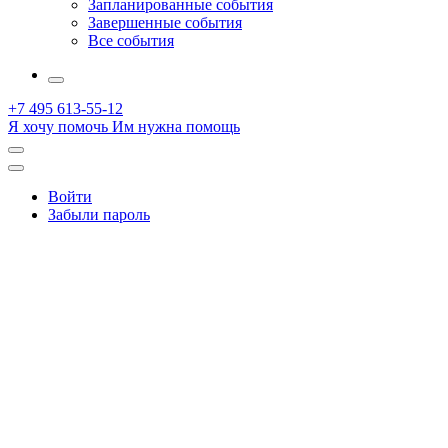
Запланированные события
Завершенные события
Все события
More
+7 495 613-55-12
Я хочу помочь
Им нужна помощь
Открыть
поиск
Профиль
Войти
Забыли пароль