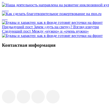
Кэшбэк во благо
Наша деятельность направлена на развитие инклюзивной культуры
Как сделать благотворительное пожертвование на mos.ru
Предыдущий пост
Зачем «дуть на свечу»? Взгляд изнутри
Следующий пост
Между «нужно» и «очень нужно»
Контактная информация