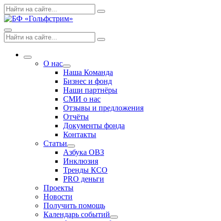
Skip
Поиск
Search
to
по:
content
Menu
Поиск
Search
по:
More
О нас
Expand
Наша Команда
dropdown
Бизнес и фонд
Наши партнёры
СМИ о нас
Отзывы и предложения
Отчёты
Документы фонда
Контакты
Статьи
Expand
Азбука ОВЗ
dropdown
Инклюзия
Тренды КСО
PRO деньги
Проекты
Новости
Получить помощь
Календарь событий
Expand