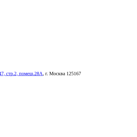
47, стр.2, помещ.28А
, г. Москва 125167