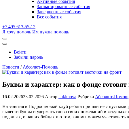
Активные события
dropdown
Запланированные события
Завершенные события
Все события
+7 495 613-55-12
Я хочу помочь
Им нужна помощь
Открыть
поиск
Профиль
Войти
Забыли пароль
Новости
/
Абсолют-Помощь
Буквы и характер: как в фонде готовят
16.02.2026
23.02.2026
Автор
l.akimova
Рубрика
Абсолют-Помощ
На занятия в Подростковый клуб ребята пришли не с пустыми
вывести буквы и удержать слова своих пожеланий в «скупых» 
подвигах, о наших бойцах и о том, как мы можем участвовать в