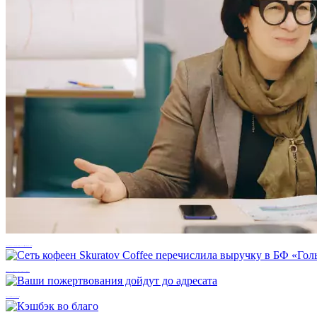
Чтобы решить проблему, ее надо трансформировать в задачу: Мария Большакова
Сеть кофеен Skuratov Coffee перечислила выручку в БФ «Гольфстрим»
Ваши пожертвования дойдут до адресата