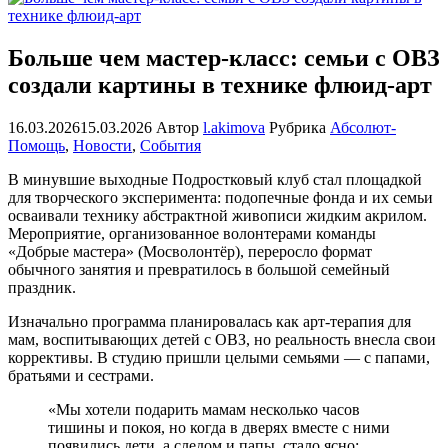
Больше чем мастер-класс: семьи с ОВЗ
создали картины в технике флюид-арт
16.03.2026
15.03.2026
Автор
l.akimova
Рубрика
Абсолют-
Помощь
,
Новости
,
События
В минувшие выходные Подростковый клуб стал площадкой
для творческого эксперимента: подопечные фонда и их семьи
осваивали технику абстрактной живописи жидким акрилом.
Мероприятие, организованное волонтерами команды
«Добрые мастера» (Мосволонтёр), переросло формат
обычного занятия и превратилось в большой семейный
праздник.
Изначально программа планировалась как арт-терапия для
мам, воспитывающих детей с ОВЗ, но реальность внесла свои
коррективы. В студию пришли целыми семьями — с папами,
братьями и сестрами.
«Мы хотели подарить мамам несколько часов
тишины и покоя, но когда в дверях вместе с ними
появились дети, а следом и папы, стало ясно: