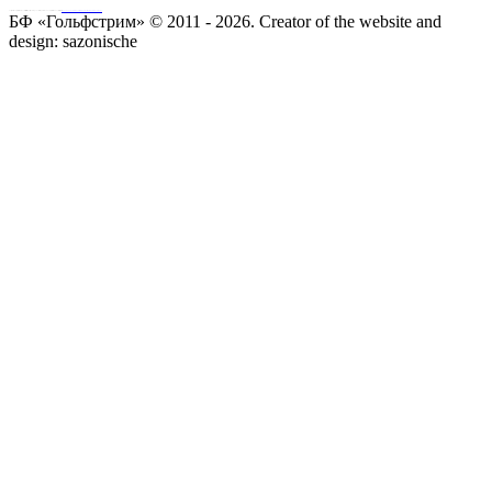
Совершая пожертвование, пользователь заключает договор о благотворительном пожертвовании путём акцепта
публичной оферты
Согласие на обработку персональных данных
БФ «Гольфстрим» © 2011 - 2026.
Creator of the website and
design:
sazonische