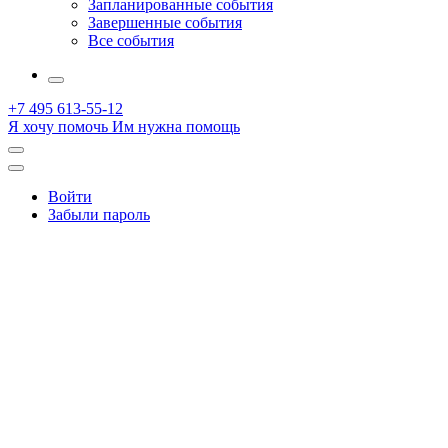
Запланированные события
Завершенные события
Все события
More
+7 495 613-55-12
Я хочу помочь
Им нужна помощь
Открыть
поиск
Профиль
Войти
Забыли пароль