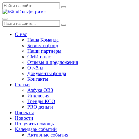
Skip
Поиск
Search
to
по:
content
Menu
Поиск
Search
по:
О нас
Наша Команда
Бизнес и фонд
Наши партнёры
СМИ о нас
Отзывы и предложения
Отчёты
Документы фонда
Контакты
Статьи
Азбука ОВЗ
Инклюзия
Тренды КСО
PRO деньги
Проекты
Новости
Получить помощь
Календарь событий
Активные события