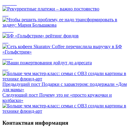
«Щедрый вторник»: еще один повод бизнесу приобщиться к благотворительности вместе с фондом
Рекуррентные платежи – важно постоянство
Чтобы решить проблему, ее надо трансформировать в задачу: Мария Большакова
БФ «Гольфстрим» рейтинг фондов
Сеть кофеен Skuratov Coffee перечислила выручку в БФ «Гольфстрим»
Ваши пожертвования дойдут до адресата
Предыдущий пост
Подарки с характером: поддержали «Дом
для мамы»
Следующий пост
Почему это не «просто кружочки и
колбаски»
Контактная информация