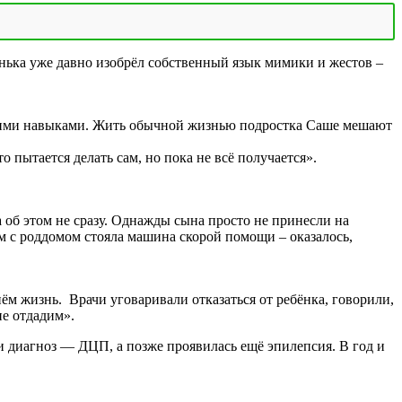
енька уже давно изобрёл собственный язык мимики и жестов –
другими навыками. Жить обычной жизнью подростка Саше мешают
 пытается делать сам, но пока не всё получается».
 об этом не сразу. Однажды сына просто не принесли на
ом с роддомом стояла машина скорой помощи – оказалось,
м жизнь. Врачи уговаривали отказаться от ребёнка, говорили,
не отдадим».
ли диагноз — ДЦП, а позже проявилась ещё эпилепсия. В год и