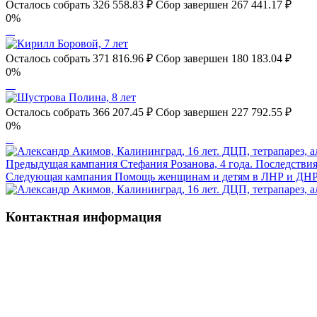
Осталось собрать
326 558.83
₽
Сбор завершен
267 441.17 ₽
0%
Тимофей Каленич, 7 лет
Осталось собрать
371 816.96
₽
Сбор завершен
180 183.04 ₽
0%
Кирилл Боровой, 7 лет
Осталось собрать
366 207.45
₽
Сбор завершен
227 792.55 ₽
0%
Шустрова Полина, 8 лет
Предыдущая кампания
Стефания Розанова, 4 года. Последстви
Следующая кампания
Помощь женщинам и детям в ЛНР и ДН
Контактная информация