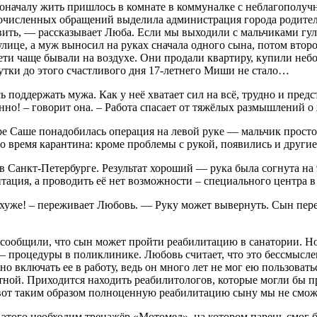
Поначалу жить пришлось в комнате в коммуналке с неблагополу
огочисленных обращений выделила администрация города родител
ть, — рассказывает Люба. Если мы выходили с мальчиками гулять
улице, а муж выносил на руках сначала одного сына, потом второ
ети чаще бывали на воздухе. Они продали квартиру, купили неб
сутки до этого счастливого дня 17-летнего Миши не стало…
 поддержать мужа. Как у неё хватает сил на всё, трудно и предс
лённо! – говорит она. – Работа спасает от тяжёлых размышлений
 Саше понадобилась операция на левой руке — мальчик просто н
о время карантина: кроме проблемы с рукой, появились и други
 Санкт-Петербурге. Результат хороший — рука была согнута на 
тация, а проводить её нет возможности – специального центра в
е хуже! – переживает Любовь. — Руку может вывернуть. Сын пер
ообщили, что сын может пройти реабилитацию в санатории. Но 
 – процедуры в поликлинике. Любовь считает, что это бессмысл
о включать ее в работу, ведь он много лет не мог ею пользоват
ной. Приходится находить реабилитологов, которые могли бы пр
 вот таким образом полноценную реабилитацию сыну мы не сможе
этого необходим тренажёр «Мотомед», на котором парень смог б