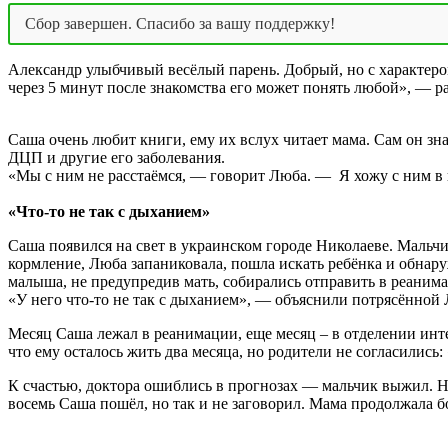
Сбор завершен. Спасибо за вашу поддержку!
Александр улыбчивый весёлый парень. Добрый, но с характером
через 5 минут после знакомства его может понять любой», — 
Саша очень любит книги, ему их вслух читает мама. Сам он з
ДЦП и другие его заболевания.
«Мы с ним не расстаёмся, — говорит Люба. — Я хожу с ним в шк
«Что-то не так с дыханием»
Саша появился на свет в украинском городе Николаеве. Мальч
кормление, Люба запаниковала, пошла искать ребёнка и обнару
малыша, не предупредив мать, собирались отправить в реаним
«У него что-то не так с дыханием», — объяснили потрясённой
Месяц Саша лежал в реанимации, еще месяц – в отделении инт
что ему осталось жить два месяца, но родители не согласились
К счастью, доктора ошиблись в прогнозах — мальчик выжил. Но 
восемь Саша пошёл, но так и не заговорил. Мама продолжала 