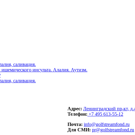
я ишемического инсульта. Алалия. Аутизм.
Р
Адрес:
Ленинградский пр-кт, д.
Телефон:
+7 495 613-55-12
Почта:
info@golfstreamfond.ru
Для СМИ:
pr@golfstreamfond.ru