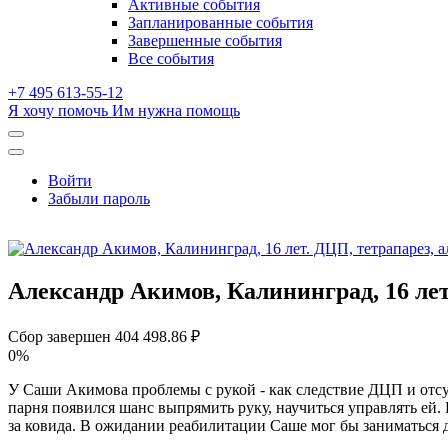
Активные события
dropdown
Запланированные события
Завершенные события
Все события
+7 495 613-55-12
Я хочу помочь
Им нужна помощь
Открыть
поиск
Профиль
Войти
Забыли пароль
Александр Акимов, Калининград, 16 лет
Сбор завершен
404 498.86 ₽
0%
У Саши Акимова проблемы с рукой - как следствие ДЦП и отсу
парня появился шанс выпрямить руку, научиться управлять ей.
за ковида. В ожидании реабилитации Саше мог бы заниматься 