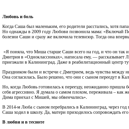
Любовь и боль
Когда Саша был маленьким, его родители расстались, хотя папа
Но однажды в 2009 году Любови позвонила мама: «Включай Пе
болезни Саши и сразу же включила телевизор. Тогда она впер
«Я поняла, что Миша старше Саши всего на год, и что он так и
Дмитрия в «Одноклассниках», написала ему, — рассказывает Лю
приезжали в Калининград. Даже в реабилитационный центр тут
Праздником были и встречи с Дмитрием, ведь чувства между н
Она согласилась. Было решено, что они с сыном переедут в К
Но, когда Любовь готовилась к переезду, неожиданно пришла 
себя агрессивно. Я думала о самом плохом, переживала – как ж
Дима приехал с Мишей, мы обвенчались».
В 2014-м Люба с сыном перебрались в Калининград, через год
Саша ходил в школу. Да, матери приходилось сопровождать его и
В любви и в тесноте