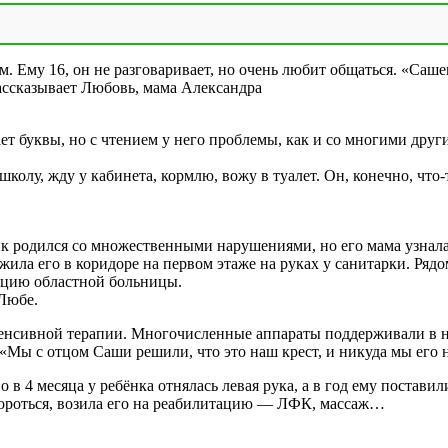
. Ему 16, он не разговаривает, но очень любит общаться. «Саш
рассказывает Любовь, мама Александра
нает буквы, но с чтением у него проблемы, как и со многими 
олу, жду у кабинета, кормлю, вожу в туалет. Он, конечно, что-то
ик родился со множественными нарушениями, но его мама узнала
жила его в коридоре на первом этаже на руках у санитарки. Ряд
ацию областной больницы.
 Любе.
енсивной терапии. Многочисленные аппараты поддерживали в нё
: «Мы с отцом Саши решили, что это наш крест, и никуда мы его 
в 4 месяца у ребёнка отнялась левая рука, а в год ему постави
бороться, возила его на реабилитацию — ЛФК, массаж…