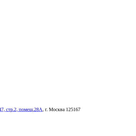
47, стр.2, помещ.28А
, г. Москва 125167