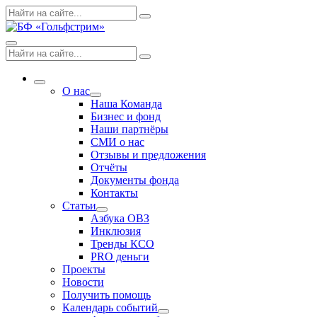
Skip
Поиск
Search
to
по:
content
Menu
Поиск
Search
по:
More
О нас
Expand
Наша Команда
dropdown
Бизнес и фонд
Наши партнёры
СМИ о нас
Отзывы и предложения
Отчёты
Документы фонда
Контакты
Статьи
Expand
Азбука ОВЗ
dropdown
Инклюзия
Тренды КСО
PRO деньги
Проекты
Новости
Получить помощь
Календарь событий
Expand