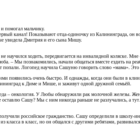
 и помогал мальчику.
рвый канал! Показывают отца-одиночку из Калининграда, он в
вые увидела Дмитрия и его сына Мишу.
 не научился ходить, передвигается на инвалидной коляске. Мне о
ба. – Мы познакомились, начали общаться вместе ездить на реа
 попали. Логопед научила Сашуню говорить слово «мама». Это 
ими появились очень быстро. И однажды, когда они были в клин
алининград к Диме и Мише, и заживут одной дружной семьёй.
беда – онкология. У Любы обнаружили рак молочной железы. Жен
е оставлю Сашу? Мы с ним никогда раньше не разлучались, а тут…
 получили российское гражданство. Сашу определили в школу-ин
з класса в класс, но он общался с другими ребятами, развивался