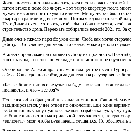
Жизнь постепенно налаживалась, хотя и оставалась сложной. 
пятом этаже в доме без лифта – вот такую квартиру после мн
мужем не могли пойти куда-то вдвоём, Мишу нельзя было остави
квартире хранили в другом доме. Потом я ждала с коляской на 
Им с Димой очень хотелось, чтобы было больше места, чтобы д
строительство дома. Переехать собирались весной 2021-го. За 
Дима очень тяжело перенёс уход сына, Люба как могла старалась
работу. «Это счастье для меня, что сейчас можно работать уда
А жизнь продолжает испытывать Любу на прочность. В сентябре
контрактуры, внесло свой «вклад» и дистанционное обучение в
Оперировали Александра в знаменитом центре имени Турнера в
сейчас Саше срочно необходима длительная регулярная реабили
«Без реабилитации все результаты будут потеряны, станет даж
препараты, и что – всё зря?»
После жалоб и обращений в разные инстанции, Сашиной маме с
вакцинироваться, у неё отвод по онкологии. Еще один вариант
реабилитация. Сыну нужно серьезная разработка руки, ему нужн
реабилитацию нет ни материальной возможности, ни транспорт
«включать» мозг, чтобы рука начала слушаться. Но обеспечить
Времени осталось очень мало, но Саше еще можно помочь. Для 