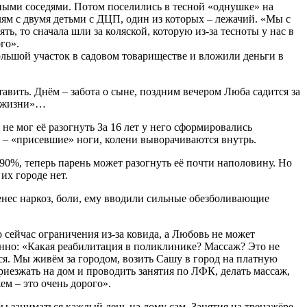
чными соседями. Потом поселились в тесной «однушке» на
ям с двумя детьми с ДЦП, один из которых – лежачий. «Мы с
, то сначала шли за коляской, которую из-за тесноты у нас в
го».
ольшой участок в садовом товариществе и вложили деньги в
тавить. Днём – забота о сыне, поздним вечером Люба садится за
 о жизни»…
е мог её разогнуть За 16 лет у него сформировались
е – «присевшие» ноги, колени выворачиваются внутрь.
90%, теперь парень может разогнуть её почти наполовину. Но
 их городе нет.
енес наркоз, боли, ему вводили сильные обезболивающие
сейчас ограничения из-за ковида, а Любовь не может
енно: «Какая реабилитация в поликлинике? Массаж? Это не
ься. Мы живём за городом, возить Сашу в город на платную
иезжать на дом и проводить занятия по ЛФК, делать массаж,
м – это очень дорого».
ы заниматься каждый день на дому сам. Занятия на тренажёре