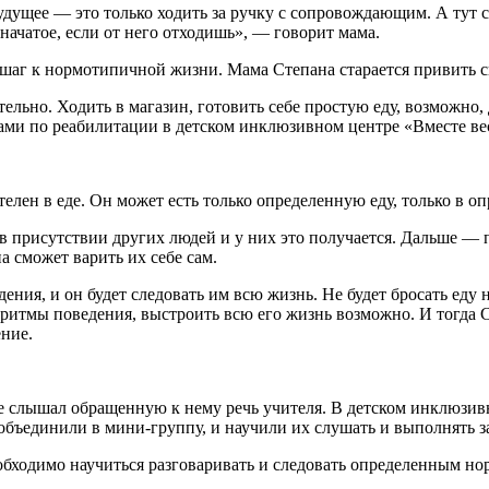
 будущее — это только ходить за ручку с сопровождающим. А тут
 начатое, если от него отходишь», — говорит мама.
 шаг к нормотипичной жизни. Мама Степана старается привить 
льно. Ходить в магазин, готовить себе простую еду, возможно, 
тами по реабилитации в детском инклюзивном центре «Вместе ве
лен в еде. Он может есть только определенную еду, только в оп
 в присутствии других людей и у них это получается. Дальше —
а сможет варить их себе сам.
ния, и он будет следовать им всю жизнь. Не будет бросать еду н
лгоритмы поведения, выстроить всю его жизнь возможно. И тогда
ние.
 не слышал обращенную к нему речь учителя. В детском инклюзи
 объединили в мини-группу, и научили их слушать и выполнять з
обходимо научиться разговаривать и следовать определенным н