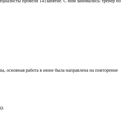
ециалисты провели 141занятие. С ним занимались: тренер по
ы, основная работа в июне была направлена на повторение
).