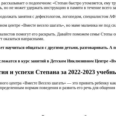
а
рассказывает о подопечном: «Степан быстро утомляется, ему т
ь, но не может удержать инструкцию в памяти в течение всего за
одолжать занятия с дефектологом, логопедом, специалистом АФ
ом центре «Вместе весело шагать», но маме мальчика не под сил
циалистов помогут его раскрыть. Давайте поможем семье Степы 
ут оказаться напрасными.
 научиться общаться с другими детьми, разговаривать. А п
 сложатся в курс занятий в Детском Инклюзивном Центре «В
ия и успехи Степана за 2022-2023 учебн
вного центра «Вместе Весело шагать» — это привить ребенку ка
 определенным нормам поведения и развить его речь для общения