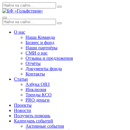
Skip
Поиск
Search
to
по:
content
Menu
Поиск
Search
по:
О нас
Наша Команда
Бизнес и фонд
Наши партнёры
СМИ о нас
Отзывы и предложения
Отчёты
Документы фонда
Контакты
Статьи
Азбука ОВЗ
Инклюзия
Тренды КСО
PRO деньги
Проекты
Новости
Получить помощь
Календарь событий
Активные события