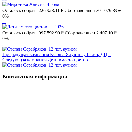
Кирилл Боровой, 7 лет
Осталось собрать
226 923.11
₽
Сбор завершен
301 076.89 ₽
0%
Миронова Алисия, 4 года
Осталось собрать
997 592.90
₽
Сбор завершен
2 407.10 ₽
0%
Дети вместо цветов — 2026
Предыдущая кампания
Ксюша Ялунина, 15 лет, ДЦП
Следующая кампания
Дети вместо цветов
Контактная информация