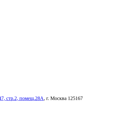
47, стр.2, помещ.28А
, г. Москва 125167