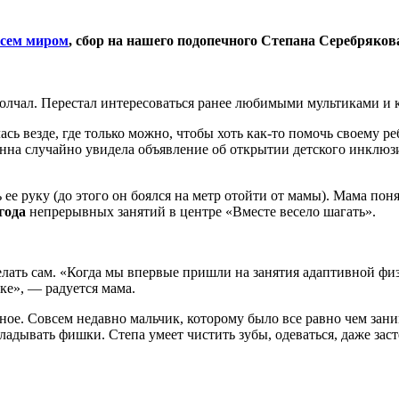
сем миром
, сбор на нашего подопечного Степана Серебряков
амолчал. Перестал интересоваться ранее любимыми мультиками и 
ась везде, где только можно, чтобы хоть как-то помочь своему 
Анна случайно увидела объявление об открытии детского инклю
 руку (до этого он боялся на метр отойти от мамы). Мама поняла
года
непрерывных занятий в центре «Вместе весело шагать».
елать сам. «Когда мы впервые пришли на занятия адаптивной физ
лке», — радуется мама.
ое. Совсем недавно мальчик, которому было все равно чем зани
ладывать фишки. Степа умеет чистить зубы, одеваться, даже зас