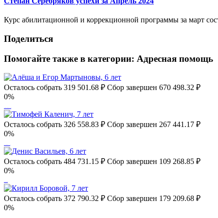
Степан Серебряков успехи за Апрель 2024
Курс абилитационной и коррекционной программы за март сост
Поделиться
Помогайте также в категории:
Адресная помощь
Осталось собрать
319 501.68
₽
Сбор завершен
670 498.32 ₽
0%
Алёша и Егор Мартыновы, 6 лет
Осталось собрать
326 558.83
₽
Сбор завершен
267 441.17 ₽
0%
Тимофей Каленич, 7 лет
Осталось собрать
484 731.15
₽
Сбор завершен
109 268.85 ₽
0%
Денис Васильев, 6 лет
Осталось собрать
372 790.32
₽
Сбор завершен
179 209.68 ₽
0%