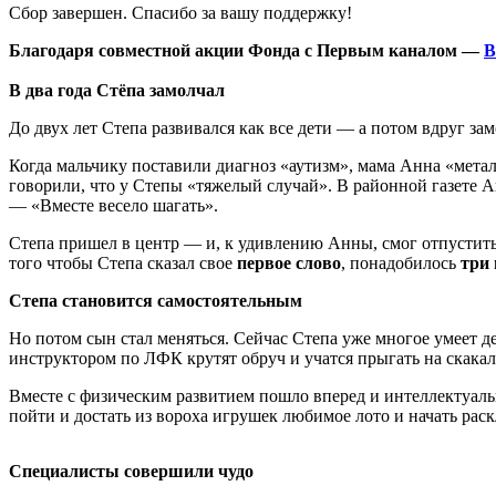
Сбор завершен. Спасибо за вашу поддержку!
Благодаря совместной акции Фонда с Первым каналом —
В
В два года Стёпа замолчал
До двух лет Степа развивался как все дети — а потом вдруг з
Когда мальчику поставили диагноз «аутизм», мама Анна «метал
говорили, что у Степы «тяжелый случай». В районной газете 
— «Вместе весело шагать».
Степа пришел в центр — и, к удивлению Анны, смог отпустить ее
того чтобы Степа сказал свое
первое слово
, понадобилось
три 
Степа становится самостоятельным
Но потом сын стал меняться. Сейчас Степа уже многое умеет д
инструктором по ЛФК крутят обруч и учатся прыгать на скака
Вместе с физическим развитием пошло вперед и интеллектуальн
пойти и достать из вороха игрушек любимое лото и начать раск
Специалисты совершили чудо