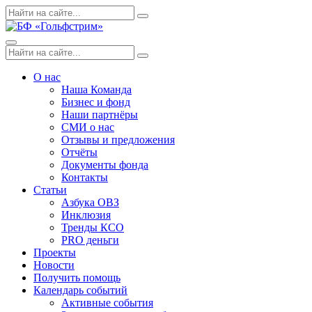
Skip
Поиск
Search
to
по:
content
Menu
Поиск
Search
по:
О нас
Наша Команда
Бизнес и фонд
Наши партнёры
СМИ о нас
Отзывы и предложения
Отчёты
Документы фонда
Контакты
Статьи
Азбука ОВЗ
Инклюзия
Тренды КСО
PRO деньги
Проекты
Новости
Получить помощь
Календарь событий
Активные события