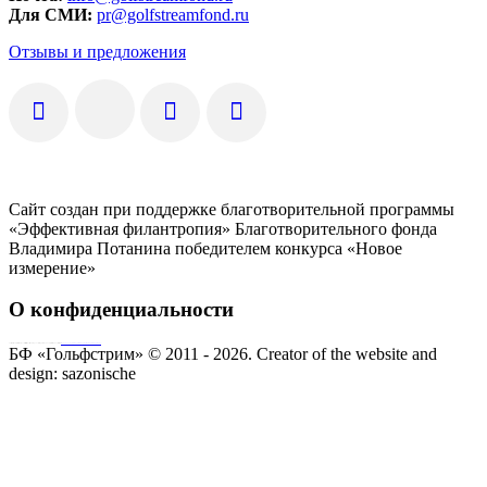
Для СМИ:
pr@golfstreamfond.ru
Отзывы и предложения
Сайт создан при поддержке благотворительной программы
«Эффективная филантропия» Благотворительного фонда
Владимира Потанина победителем конкурса «Новое
измерение»
О конфиденциальности
Совершая пожертвование, пользователь заключает договор о благотворительном пожертвовании путём акцепта
публичной оферты
Согласие на обработку персональных данных
БФ «Гольфстрим» © 2011 - 2026.
Creator of the website and
design:
sazonische