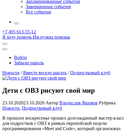
Запланированные события
Завершенные события
Все события
More
+7 495 613-55-12
Я хочу помочь
Им нужна помощь
Открыть
поиск
Профиль
Войти
Забыли пароль
Новости
/
Вместе весело шагать
/
Подростковый клуб
Дети с ОВЗ рисуют свой мир
23.10.2020
23.10.2020
Автор
Владислав Якимов
Рубрика
Новости
,
Подростковый клуб
В прошлое воскресенье прошел долгожданный мастер-класс
для подростков с ОВЗ в рамках европейской недели
программирования «Meet and Code», который организовал