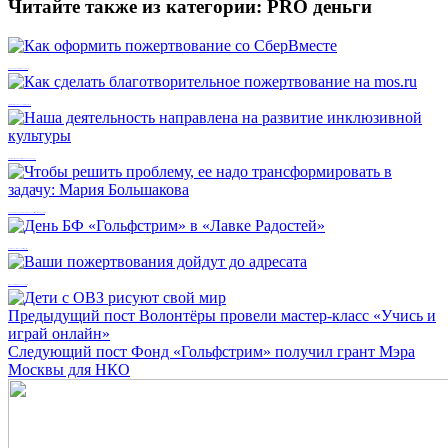
Читайте также из категории:
PRO деньги
Как оформить пожертвование со СберВместе
Как сделать благотворительное пожертвование на mos.ru
Наша деятельность направлена на развитие инклюзивной культуры
Чтобы решить проблему, ее надо трансформировать в задачу: Мария Большакова
День БФ «Гольфстрим» в «Лавке Радостей»
Ваши пожертвования дойдут до адресата
Предыдущий пост
Волонтёры провели мастер-класс «Учись и
играй онлайн»
Следующий пост
Фонд «Гольфстрим» получил грант Мэра
Москвы для НКО