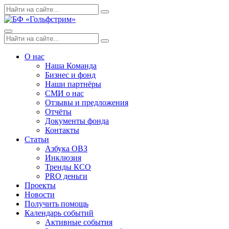
Skip
Поиск
Search
to
по:
content
Menu
Поиск
Search
по:
О нас
Наша Команда
Бизнес и фонд
Наши партнёры
СМИ о нас
Отзывы и предложения
Отчёты
Документы фонда
Контакты
Статьи
Азбука ОВЗ
Инклюзия
Тренды КСО
PRO деньги
Проекты
Новости
Получить помощь
Календарь событий
Активные события