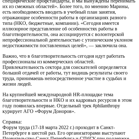
специфические профстандарты, и мы вынуждены перенимать
их из смежных областей». Более того, по мнению Марины,
есть необходимость вводить в учебный план занятия,
отражающие особенности работы в организациях разного
типа (НКО, бюджетные, компании). «Сегодня имеется
иллюзорное представление об особенностях работы в
благотворительности, она ассоциируется с волонтерской
непрофессиональной деятельностью с утопическим уклоном
недостижимости поставленных целей», — заключила она.
Важно, что в благотворительность сегодня идут работать
профессионалы из коммерческих областей.
Привлекательность сектора для соискателей определяется
большой отдачей от работы, тут видишь результаты своего
труда, принимаешь непосредственное участие в судьбах и
жизни людей.
На крупнейшей международной HR-площадке тема
благотворительности и НКО и их кадровых ресурсов в этом
году появилась впервые. Отдельный трек #philanthropy
курирует АГО «Форум Доноров».
Справка:
Форум труда (17-18 марта 2022 г.) проходит в Санкт-
Петербурге в шестой раз. Его организаторами выступают
Правительство Санкт-Петербурга и СПбГУ при поддержке