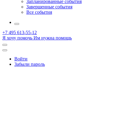
Запланированные события
Завершенные события
Все события
More
+7 495 613-55-12
Я хочу помочь
Им нужна помощь
Открыть
поиск
Профиль
Войти
Забыли пароль