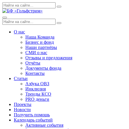
Skip
Поиск
Search
to
по:
content
Menu
Поиск
Search
по:
О нас
Наша Команда
Бизнес и фонд
Наши партнёры
СМИ о нас
Отзывы и предложения
Отчёты
Документы фонда
Контакты
Статьи
Азбука ОВЗ
Инклюзия
Тренды КСО
PRO деньги
Проекты
Новости
Получить помощь
Календарь событий
Активные события