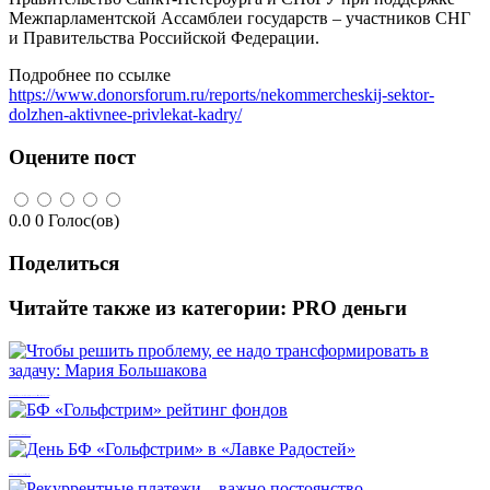
Межпарламентской Ассамблеи государств – участников СНГ
и Правительства Российской Федерации.
Подробнее по ссылке
https://www.donorsforum.ru/reports/nekommercheskij-sektor-
dolzhen-aktivnee-privlekat-kadry/
Оцените пост
0.0
0
Голос(ов)
Поделиться
Читайте также из категории:
PRO деньги
Чтобы решить проблему, ее надо трансформировать в задачу: Мария Большакова
БФ «Гольфстрим» рейтинг фондов
День БФ «Гольфстрим» в «Лавке Радостей»