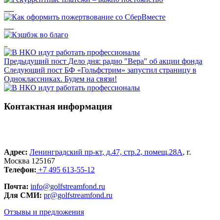
Рекуррентные платежи – важно постоянство
Как оформить пожертвование со СберВместе
Кэшбэк во благо
Предыдущий пост
Дело дня: радио "Вера" об акции фонда
Следующий пост
БФ «Гольфстрим» запустил страницу в
Одноклассниках. Будем на связи!
Контактная информация
Адрес:
Ленинградский пр-кт, д.47, стр.2, помещ.28А
, г.
Москва 125167
Телефон:
+7 495 613-55-12
Почта:
info@golfstreamfond.ru
Для СМИ:
pr@golfstreamfond.ru
Отзывы и предложения